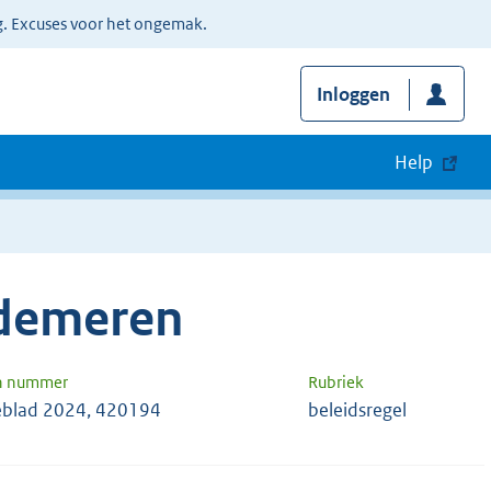
g. Excuses voor het ongemak.
Inloggen
Help
jdemeren
en nummer
Rubriek
blad 2024, 420194
beleidsregel