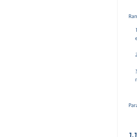
Ran
r
Par
1.1