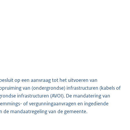
M
luit op een aanvraag tot het uitvoeren van
ruiming van (ondergrondse) infrastructuren (kabels of
rondse infrastructuren (AVOI). De mandatering van
temmings- of vergunningaanvragen en ingediende
 in de mandaatregeling van de gemeente.