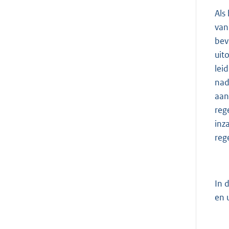
Als
van
bev
uit
lei
nad
aan
reg
inz
reg
In 
en 