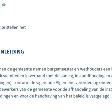
:
uit:
1
,
1
 te stellen het
b
INLEIDING
nen de gemeente nemen burgemeester en wethouders een bes
kzaamheden in verband met de aanleg, instandhouding en op
dingen), conform de vigerende Algemene verordening onderg
ewerkers van de gemeente voor de afhandeling van de ins
dingen en voor de handhaving van het beleid is vastgelegd