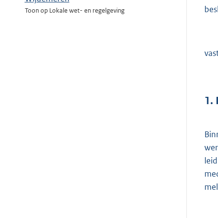
besl
Toon op Lokale wet- en regelgeving
vast
1.
Bin
wer
lei
med
mel