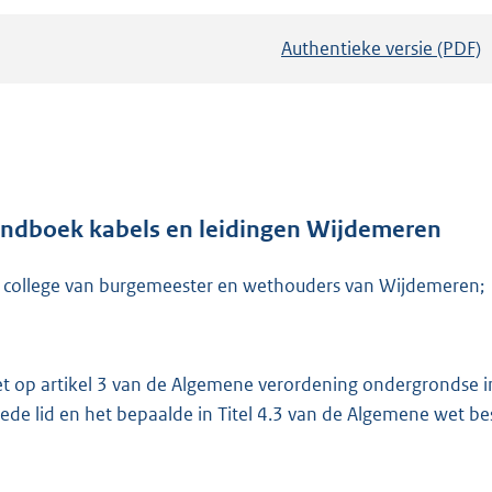
Authentieke versie (PDF)
b
e
s
t
a
n
d
ndboek kabels en leidingen Wijdemeren
s
 college van burgemeester en wethouders van Wijdemeren;
g
r
o
o
et op artikel 3 van de Algemene verordening ondergrondse in
t
ede lid en het bepaalde in Titel 4.3 van de Algemene wet be
t
e