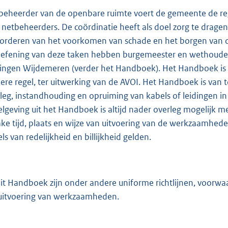
 beheerder van de openbare ruimte voert de gemeente de regi
 netbeheerders. De coördinatie heeft als doel zorg te dragen 
orderen van het voorkomen van schade en het borgen van d
oefening van deze taken hebben burgemeester en wethouders
dingen Wijdemeren (verder het Handboek). Het Handboek is 
ere regel, ter uitwerking van de AVOI. Het Handboek is va
leg, instandhouding en opruiming van kabels of leidingen i
elgeving uit het Handboek is altijd nader overleg mogelij
ake tijd, plaats en wijze van uitvoering van de werkzaamhed
els van redelijkheid en billijkheid gelden.
dit Handboek zijn onder andere uniforme richtlijnen, voorwa
uitvoering van werkzaamheden.