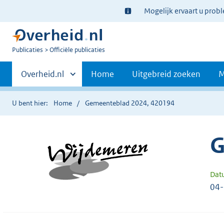
Ter
Mogelijk ervaart u prob
informatie:
U
Publicaties
Officiële publicaties
bent
Primaire
nu
Andere
Overheid.nl
Home
Uitgebreid zoeken
M
hier:
sites
navigatie
binnen
U bent hier:
Home
Gemeenteblad 2024, 420194
G
Dat
04-