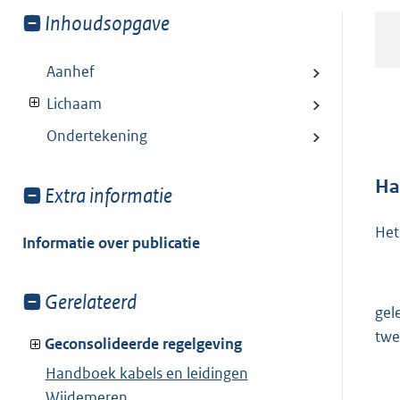
Toon
Inhoudsopgave
meer
van:
Aanhef
Lichaam
Ondertekening
Ha
Toon
Extra informatie
meer
Het
van:
Informatie over publicatie
Toon
Gerelateerd
gel
meer
twe
van:
Geconsolideerde regelgeving
Handboek kabels en leidingen
Wijdemeren