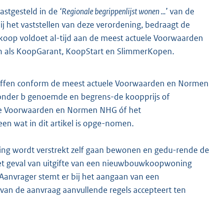
stgesteld in de ‘
Regionale begrippenlijst wonen …
’ van de
 het vaststellen van deze verordening, bedraagt de
oop voldoet al-tijd aan de meest actuele Voorwaarden
n als KoopGarant, KoopStart en SlimmerKopen.
effen conform de meest actuele Voorwaarden en Normen
1 onder b genoemde en begrens-de koopprijs of
le Voorwaarden en Normen NHG óf het
geen wat in dit artikel is opge-nomen.
ing wordt verstrekt zelf gaan bewonen en gedu-rende de
 het geval van uitgifte van een nieuwbouwkoopwoning
Aanvrager stemt er bij het aangaan van een
 van de aanvraag aanvullende regels accepteert ten