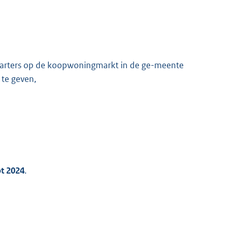
K
 starters op de koopwoningmarkt in de ge-meente
 te geven,
t 2024
.