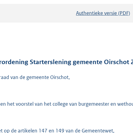
Authentieke versie (PDF)
b
e
s
t
a
n
d
rordening Starterslening gemeente Oirschot 
s
raad van de gemeente Oirschot,
g
r
o
o
ien het voorstel van het college van burgemeester en weth
t
t
e
et op de artikelen 147 en 149 van de Gemeentewet,