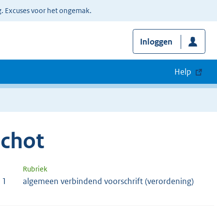
g. Excuses voor het ongemak.
Inloggen
Help
schot
Rubriek
11
algemeen verbindend voorschrift (verordening)