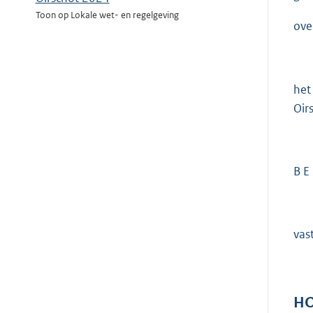
Toon op Lokale wet- en regelgeving
ove
het
Oir
B E 
vas
H