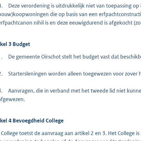
4.
Deze verordening is uitdrukkelijk niet van toepassing 
bouw)koopwoningen die op basis van een erfpachtconstructi
erfpachtcanon nihil is en deze eeuwigdurend is afgekocht (zoa
ikel
3
Budget
1.
De gemeente Oirschot stelt het budget vast dat beschikba
2.
Startersleningen worden alleen toegewezen voor zover he
3.
Aanvragen, die in verband met het tweede lid niet kun
afgewezen.
ikel
4
Bevoegdheid College
 College toetst de aanvraag aan artikel 2 en 3. Het College