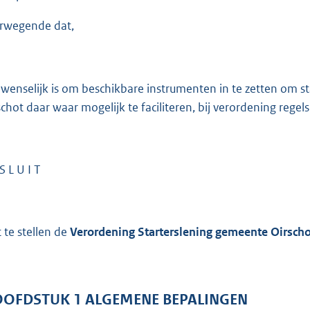
:
2
rwegende dat,
9
1
 wenselijk is om beschikbare instrumenten in te zetten om
b
schot daar waar mogelijk te faciliteren, bij verordening regels
S L U I T
t te stellen de
Verordening Starterslening gemeente Oirscho
OOFDSTUK
1
ALGEMENE BEPALINGEN