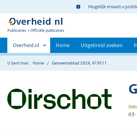
Ter
Mogelijk ervaart u prob
informatie:
U
Publicaties
Officiële publicaties
bent
Primaire
nu
Andere
Overheid.nl
Home
Uitgebreid zoeken
M
hier:
sites
navigatie
binnen
U bent hier:
Home
Gemeenteblad 2024, 419511
G
Dat
03-