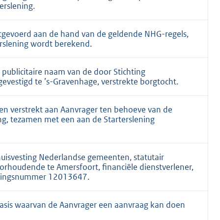
erslening.
itgevoerd aan de hand van de geldende NHG-regels,
rslening wordt berekend.
publicitaire naam van de door Stichting
vestigd te ’s-Gravenhage, verstrekte borgtocht.
en verstrekt aan Aanvrager ten behoeve van de
ng, tezamen met een aan de Starterslening
huisvesting Nederlandse gemeenten, statutair
rhoudende te Amersfoort, financiële dienstverlener,
nningsnummer 12013647.
basis waarvan de Aanvrager een aanvraag kan doen