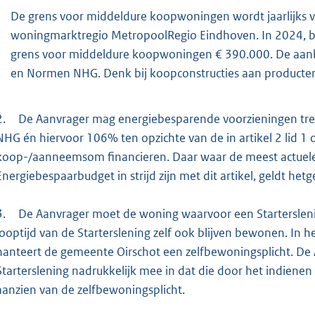
De grens voor middeldure koopwoningen wordt jaarlijks va
woningmarktregio MetropoolRegio Eindhoven. In 2024, bij
grens voor middeldure koopwoningen € 390.000. De aank
en Normen NHG. Denk bij koopconstructies aan producte
2.
De Aanvrager mag energiebesparende voorzieningen tr
NHG én hiervoor 106% ten opzichte van de in artikel 2 lid 
koop-/aanneemsom financieren. Daar waar de meest actue
Energiebespaarbudget in strijd zijn met dit artikel, geldt het
3.
De Aanvrager moet de woning waarvoor een Starterslen
looptijd van de Starterslening zelf ook blijven bewonen. In
hanteert de gemeente Oirschot een zelfbewoningsplicht. De 
Starterslening nadrukkelijk mee in dat die door het indienen
aanzien van de zelfbewoningsplicht.