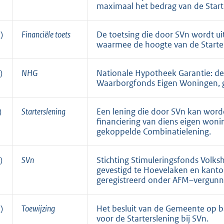
maximaal het bedrag van de Start
)
Financiële toets
De toetsing die door SVn wordt u
waarmee de hoogte van de Starte
)
NHG
Nationale Hypotheek Garantie: de 
Waarborgfonds Eigen Woningen, ge
)
Starterslening
Een lening die door SVn kan word
financiering van diens eigen woni
gekoppelde Combinatielening.
)
SVn
Stichting Stimuleringsfonds Volks
gevestigd te Hoevelaken en kantoo
geregistreerd onder AFM–vergu
)
Toewijzing
Het besluit van de Gemeente op 
voor de Starterslening bij SVn.