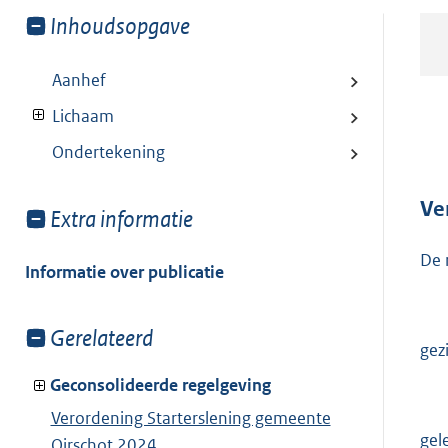
Toon
Inhoudsopgave
meer
van:
Aanhef
Lichaam
Ondertekening
Ve
Toon
Extra informatie
meer
De 
van:
Informatie over publicatie
Toon
Gerelateerd
gez
meer
van:
Geconsolideerde regelgeving
Verordening Starterslening gemeente
gel
Oirschot 2024