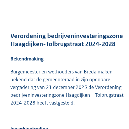
a
n
d
s
g
r
Verordening bedrijveninvesteringszone
o
Haagdijken-Tolbrugstraat 2024-2028
o
t
Bekendmaking
t
e
:
Burgemeester en wethouders van Breda maken
7
bekend dat de gemeenteraad in zijn openbare
1
vergadering van 21 december 2023 de Verordening
5
bedrijveninvesteringzone Haagdijken – Tolbrugstraat
K
b
2024-2028 heeft vastgesteld.
Inwerkingtreding