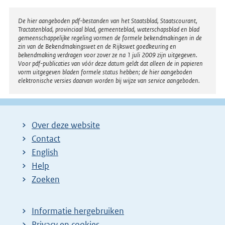
Disclaimer
De hier aangeboden pdf-bestanden van het Staatsblad, Staatscourant,
Tractatenblad, provinciaal blad, gemeenteblad, waterschapsblad en blad
gemeenschappelijke regeling vormen de formele bekendmakingen in de
zin van de Bekendmakingswet en de Rijkswet goedkeuring en
bekendmaking verdragen voor zover ze na 1 juli 2009 zijn uitgegeven.
Voor pdf-publicaties van vóór deze datum geldt dat alleen de in papieren
vorm uitgegeven bladen formele status hebben; de hier aangeboden
elektronische versies daarvan worden bij wijze van service aangeboden.
Over deze website
Contact
English
Help
Zoeken
Informatie hergebruiken
Privacy en cookies