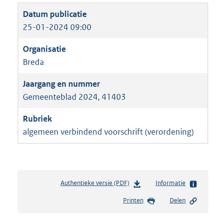
25-01-2024 09:00
Breda
Gemeenteblad 2024, 41403
algemeen verbindend voorschrift (verordening)
Authentieke versie (PDF)
b
Informatie
e
Printen
Delen
s
t