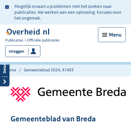
Ter
Mogelijk ervaart u problemen met het zoeken naar
informatie:
publicaties. We werken aan een oplossing. Excuses voor
het ongemak.
Menu
U
Publicaties
Officiële publicaties
bent
Inloggen
nu
hier:
Home
Gemeenteblad 2024, 41403
Gemeenteblad van Breda