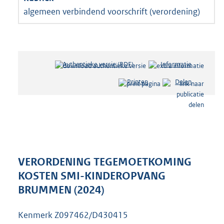
algemeen verbindend voorschrift (verordening)
Authentieke versie (PDF)
b
Informatie
e
Printen
Delen
s
t
a
n
d
s
g
r
VERORDENING TEGEMOETKOMING
o
KOSTEN SMI-KINDEROPVANG
o
BRUMMEN (2024)
t
t
e
Kenmerk Z097462/D430415
: