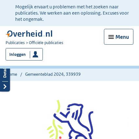
Ter
Mogelijk ervaart u problemen met het zoeken naar
informatie:
publicaties. We werken aan een oplossing. Excuses voor
het ongemak.
Menu
U
Publicaties
Officiële publicaties
bent
Inloggen
nu
hier:
Home
Gemeenteblad 2024, 339939