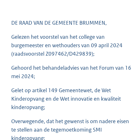
3
3
6
DE RAAD VAN DE GEMEENTE BRUMMEN,
K
b
Gelezen het voorstel van het college van
burgemeester en wethouders van 09 april 2024
(raadsvoorstel Z097462/D429839);
Gehoord het behandeladvies van het Forum van 16
mei 2024;
Gelet op artikel 149 Gemeentewet, de Wet
Kinderopvang en de Wet innovatie en kwaliteit
kinderopvang;
Overwegende, dat het gewenst is om nadere eisen
te stellen aan de tegemoetkoming SMI
kinderopvang;