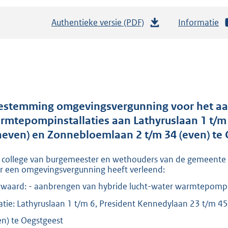
Authentieke versie (PDF)
b
Informatie
e
s
t
a
n
d
estemming omgevingsvergunning voor het aa
s
rmtepompinstallaties aan Lathyruslaan 1 t/m
g
neven) en Zonnebloemlaan 2 t/m 34 (even) te
r
 college van burgemeester en wethouders van de gemeente
o
r een omgevingsvergunning heeft verleend:
o
waard: - aanbrengen van hybride lucht-water warmtepompin
t
t
atie: Lathyruslaan 1 t/m 6, President Kennedylaan 23 t/m 
e
en) te Oegstgeest