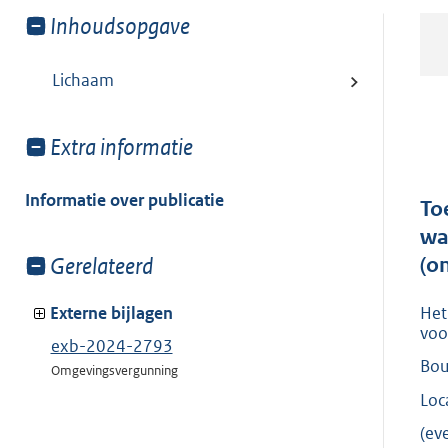
Toon
Inhoudsopgave
meer
van:
Lichaam
Toon
Extra informatie
meer
van:
Informatie over publicatie
To
wa
Toon
Gerelateerd
(o
meer
van:
Het
Externe bijlagen
voo
exb-2024-2793
Bou
Omgevingsvergunning
Loc
(ev