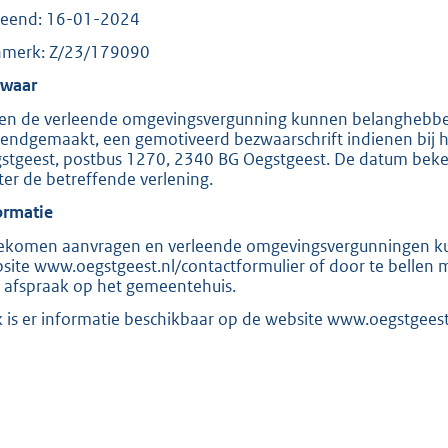
:
leend: 16-01-2024
3
merk: Z/23/179090
0
8
waar
K
en de verleende omgevingsvergunning kunnen belanghebben
b
endgemaakt, een gemotiveerd bezwaarschrift indienen bij 
stgeest, postbus 1270, 2340 BG Oegstgeest. De datum beken
ter de betreffende verlening.
ormatie
ekomen aanvragen en verleende omgevingsvergunningen kunt 
site www.oegstgeest.nl/contactformulier of door te bellen 
 afspraak op het gemeentehuis.
 is er informatie beschikbaar op de website www.oegstgees