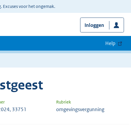
g. Excuses voor het ongemak.
Inloggen
Help
stgeest
mer
Rubriek
2024, 33751
omgevingsvergunning