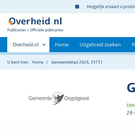
Ter
Mogelijk ervaart u prob
informatie:
U
Publicaties
Officiële publicaties
bent
Primaire
nu
Andere
Overheid.nl
Home
Uitgebreid zoeken
M
hier:
sites
navigatie
binnen
U bent hier:
Home
Gemeenteblad 2024, 33751
G
Dat
24-