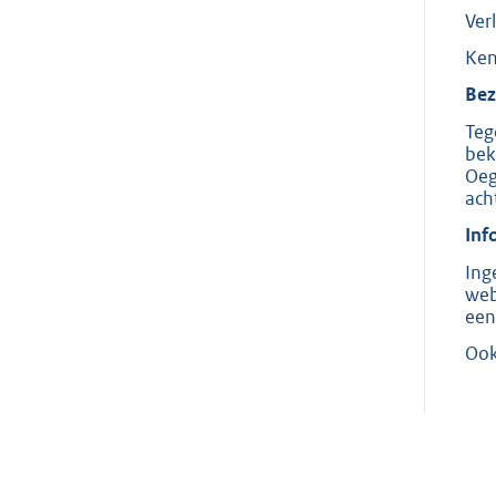
Ver
Ken
Bez
Teg
bek
Oeg
ach
Inf
Ing
web
een
Ook