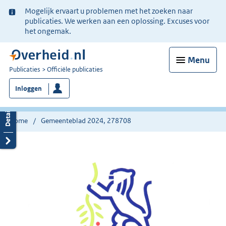
Ter
Mogelijk ervaart u problemen met het zoeken naar
informatie:
publicaties. We werken aan een oplossing. Excuses voor
het ongemak.
Menu
U
Publicaties
Officiële publicaties
bent
Inloggen
nu
hier:
Home
Gemeenteblad 2024, 278708