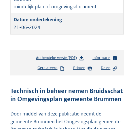
ruimtelijk plan of omgevingsdocument
21-06-2024
Authentieke versie (PDF)
b
Informatie
e
Gerelateerd
Printen
Delen
s
t
a
n
Technisch in beheer nemen Bruidsschat
d
in Omgevingsplan gemeente Brummen
s
g
r
Door middel van deze publicatie neemt de
o
gemeente Brummen het Omgevingsplan gemeente
o