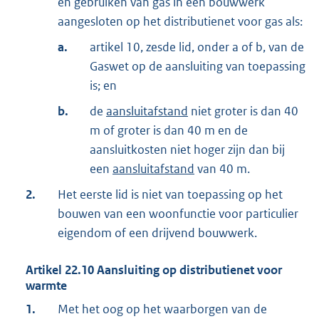
en gebruiken van gas in een bouwwerk
aangesloten op het distributienet voor gas als:
a.
artikel 10, zesde lid, onder a of b, van de
Gaswet op de aansluiting van toepassing
is; en
b.
de
aansluitafstand
niet groter is dan 40
m of groter is dan 40 m en de
aansluitkosten niet hoger zijn dan bij
een
aansluitafstand
van 40 m.
2.
Het eerste lid is niet van toepassing op het
bouwen van een woonfunctie voor particulier
eigendom of een drijvend bouwwerk.
Artikel
22.10
Aansluiting op distributienet voor
warmte
1.
Met het oog op het waarborgen van de