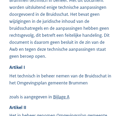
Brummen technisch in beheer. Met dit document
t
t
worden uitsluitend enige technische aanpassingen
e
doorgevoerd in de Bruidsschat. Het bevat geen
:
wijzigingen in de juridische inhoud van de
4
bruidsschatregels en de aanpassingen hebben geen
,
6
rechtsgevolg, dit betreft een feitelijke handeling. Dit
M
document is daarom geen besluit in de zin van de
b
Awb en tegen deze technische aanpassingen staat
geen beroep open.
Artikel
I
Het technisch in beheer nemen van de Bruidsschat in
het Omgevingsplan gemeente Brummen
zoals is aangegeven in
Bijlage A
Artikel
II
Het in beheer genomen Omgevingsplan gemeente