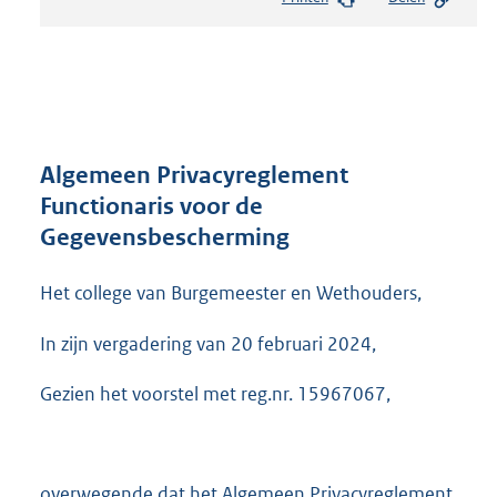
s
t
a
n
d
s
g
r
Algemeen Privacyreglement
o
Functionaris voor de
o
Gegevensbescherming
t
t
e
Het college van Burgemeester en Wethouders,
:
2
In zijn vergadering van 20 februari 2024,
7
6
Gezien het voorstel met reg.nr. 15967067,
K
b
overwegende dat het Algemeen Privacyreglement