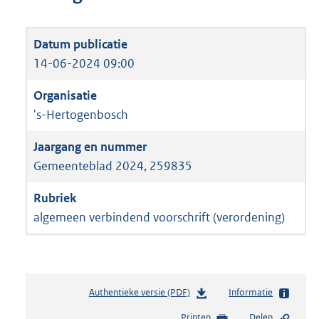
14-06-2024 09:00
's-Hertogenbosch
Gemeenteblad 2024, 259835
algemeen verbindend voorschrift (verordening)
Authentieke versie (PDF)
b
Informatie
e
Printen
Delen