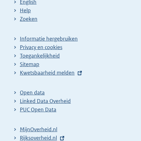
English
Help
Zoeken
Informatie hergebruiken
Privacy en cookies
Toegankelijkheid
Sitemap
E
Kwetsbaarheid melden
x
t
Open data
e
Linked Data Overheid
r
PUC Open Data
n
e
MijnOverheid.nl
l
E
Rijksoverheid.nl
i