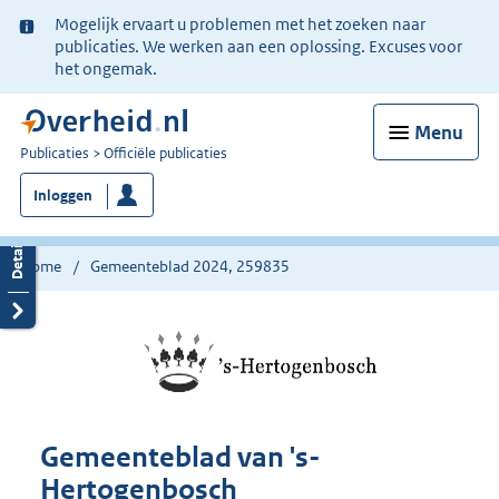
Ter
Mogelijk ervaart u problemen met het zoeken naar
informatie:
publicaties. We werken aan een oplossing. Excuses voor
het ongemak.
Menu
U
Publicaties
Officiële publicaties
bent
Inloggen
nu
hier:
Home
Gemeenteblad 2024, 259835
Gemeenteblad van 's-
Hertogenbosch