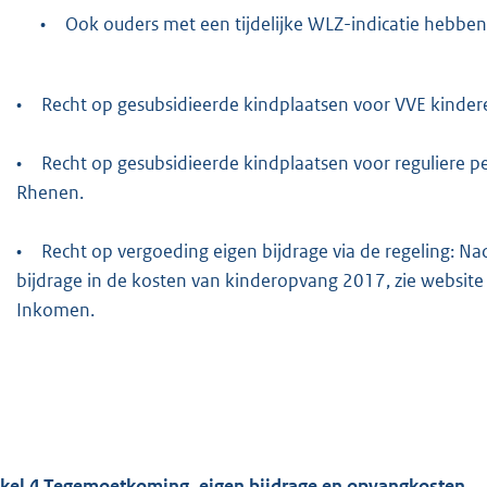
•
Ook ouders met een tijdelijke WLZ-indicatie hebben
•
Recht op gesubsidieerde kindplaatsen voor VVE kinder
•
Recht op gesubsidieerde kindplaatsen voor reguliere p
Rhenen.
•
Recht op vergoeding eigen bijdrage via de regeling: N
bijdrage in de kosten van kinderopvang 2017, zie websi
Inkomen.
ikel
4
Tegemoetkoming, eigen bijdrage en opvangkosten