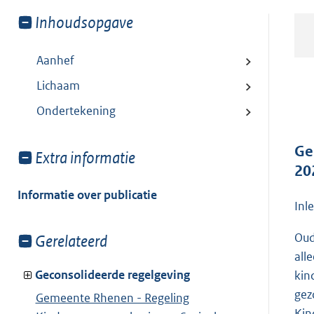
Toon
Inhoudsopgave
meer
van:
Aanhef
Lichaam
Ondertekening
Ge
Toon
Extra informatie
20
meer
van:
Informatie over publicatie
Inl
Oud
Toon
Gerelateerd
meer
all
van:
Geconsolideerde regelgeving
kin
gez
Gemeente Rhenen - Regeling
Kin