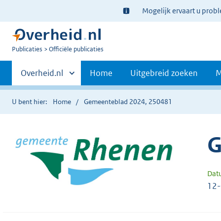
Ter
Mogelijk ervaart u prob
informatie:
U
Publicaties
Officiële publicaties
bent
Primaire
nu
Andere
Overheid.nl
Home
Uitgebreid zoeken
M
hier:
sites
navigatie
binnen
U bent hier:
Home
Gemeenteblad 2024, 250481
G
Dat
12-