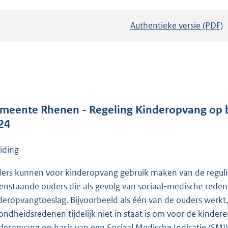
Authentieke versie (PDF)
b
e
s
t
a
n
d
meente Rhenen - Regeling Kinderopvang op ba
s
24
g
r
eiding
o
ers kunnen voor kinderopvang gebruik maken van de regulie
o
eenstaande ouders die als gevolg van sociaal-medische rede
t
deropvangtoeslag. Bijvoorbeeld als één van de ouders werkt,
t
ondheidsredenen tijdelijk niet in staat is om voor de kinderen
e
deropvang op basis van een Sociaal Medische Indicatie (SMI)