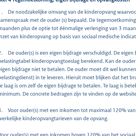
1.
De noodzakelijke omvang van de kinderopvang waarvoo
samenspraak met de ouder (s) bepaald. De tegemoetkoming 
maanden plus de optie tot éénmalige verlenging van 3 maan
inzet van kinderopvang op basis van sociaal medische indicati
2.
De ouder(s) is een eigen bijdrage verschuldigd. De eige
belastingtabel kinderopvangtoeslag berekend. Kan de ouder 
eigen bijdrage niet te betalen. De ouder moet dit wel kunne
belastingdienst) in te leveren. Hieruit moet blijken dat het
te laag is om zelf de eigen bijdrage te betalen. Te laag is b
minimum. De concrete bedragen zijn te vinden op de websit
3.
Voor ouder(s) met een inkomen tot maximaal 120% van
werkelijke kinderopvangtarieven van de opvang.
Voor ouder(s) met een inkomen boven 120% van het sociaal