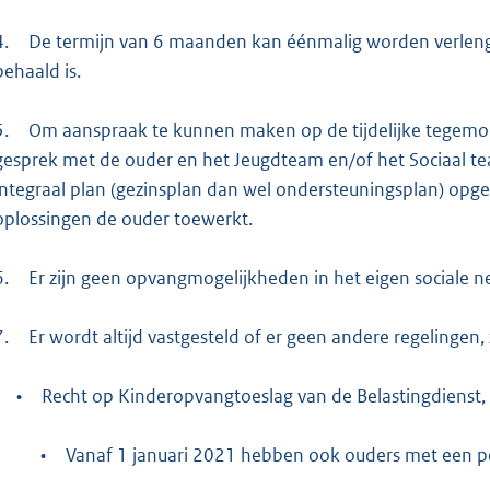
4.
De termijn van 6 maanden kan éénmalig worden verlengd
behaald is.
5.
Om aanspraak te kunnen maken op de tijdelijke tegemoetk
gesprek met de ouder en het Jeugdteam en/of het Sociaal team
integraal plan (gezinsplan dan wel ondersteuningsplan) opge
oplossingen de ouder toewerkt.
6.
Er zijn geen opvangmogelijkheden in het eigen sociale n
7.
Er wordt altijd vastgesteld of er geen andere regelingen,
•
Recht op Kinderopvangtoeslag van de Belastingdienst, z
•
Vanaf 1 januari 2021 hebben ook ouders met een p