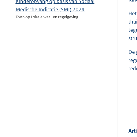
Kinderopvang op basis van Sociaal
Medische Indicatie (SMI) 2024
Het
Toon op Lokale wet- en regelgeving
thu
teg
str
De 
reg
red
Art