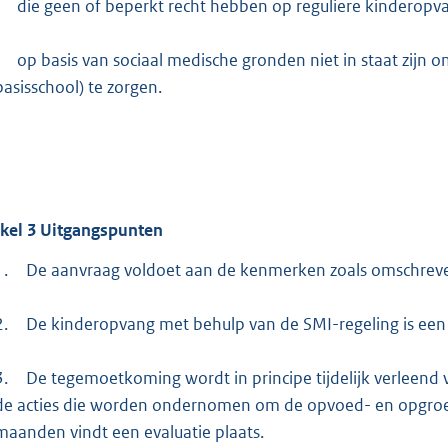
die geen of beperkt recht hebben op reguliere kinderopv
op basis van sociaal medische gronden niet in staat zijn o
basisschool) te zorgen.
ikel
3
Uitgangspunten
1.
De aanvraag voldoet aan de kenmerken zoals omschreven i
2.
De kinderopvang met behulp van de SMI-regeling is een ti
3.
De tegemoetkoming wordt in principe tijdelijk verleen
de acties die worden ondernomen om de opvoed- en opgroeisi
maanden vindt een evaluatie plaats.