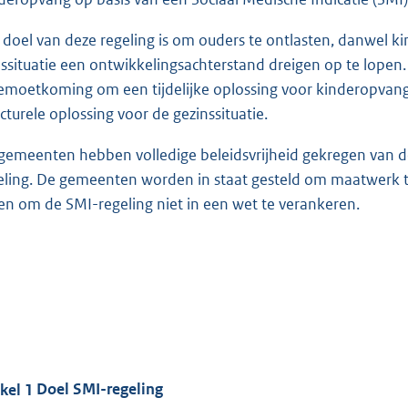
:
3
 doel van deze regeling is om ouders te ontlasten, danwel k
7
issituatie een ontwikkelingsachterstand dreigen op te lopen.
4
emoetkoming om een tijdelijke oplossing voor kinderopvan
ucturele oplossing voor de gezinssituatie.
b
gemeenten hebben volledige beleidsvrijheid gekregen van de
eling. De gemeenten worden in staat gesteld om maatwerk t
en om de SMI-regeling niet in een wet te verankeren.
ikel
1
Doel SMI-regeling