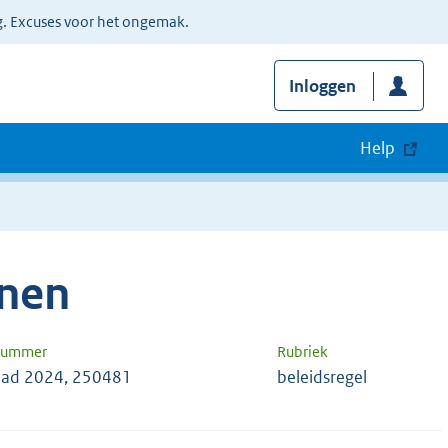
g. Excuses voor het ongemak.
Inloggen
Help
nen
 nummer
Rubriek
ad 2024, 250481
beleidsregel