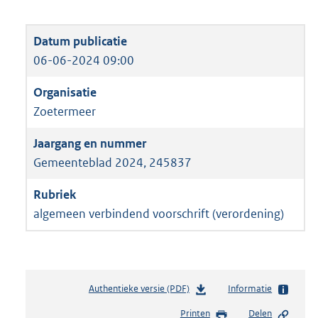
06-06-2024 09:00
Zoetermeer
Gemeenteblad 2024, 245837
algemeen verbindend voorschrift (verordening)
Authentieke versie (PDF)
b
Informatie
e
Printen
Delen