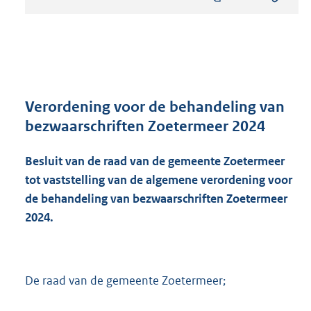
s
t
a
n
d
s
g
r
Verordening voor de behandeling van
o
bezwaarschriften Zoetermeer 2024
o
t
Besluit van de raad van de gemeente Zoetermeer
t
e
tot vaststelling van de algemene verordening voor
:
de behandeling van bezwaarschriften Zoetermeer
4
2024.
7
3
K
b
De raad van de gemeente Zoetermeer;