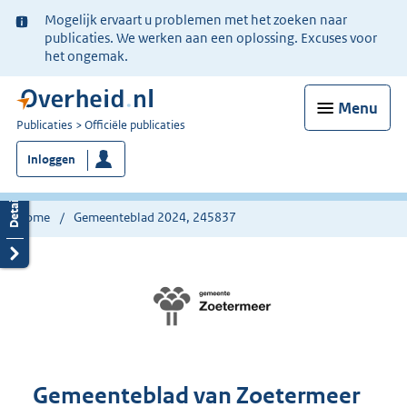
Ter
Mogelijk ervaart u problemen met het zoeken naar
informatie:
publicaties. We werken aan een oplossing. Excuses voor
het ongemak.
Menu
U
Publicaties
Officiële publicaties
bent
Inloggen
nu
hier:
Home
Gemeenteblad 2024, 245837
Gemeenteblad van Zoetermeer