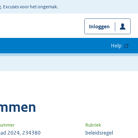
g. Excuses voor het ongemak.
Inloggen
Help
ummen
 nummer
Rubriek
ad 2024, 234380
beleidsregel