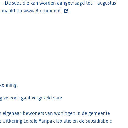
--. De subsidie kan worden aangevraagd tot 1 augustus
 gemaakt op
E
www.Brummen.nl
.
x
t
e
r
n
e
l
i
n
ekenning.
k
:
g verzoek gaat vergezeld van:
an eigenaar-bewoners van woningen in de gemeente
itkering Lokale Aanpak Isolatie en de subsidiabele