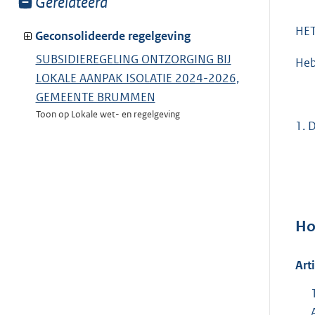
Toon
Gerelateerd
meer
HE
van:
Geconsolideerde regelgeving
SUBSIDIEREGELING ONTZORGING BIJ
Heb
LOKALE AANPAK ISOLATIE 2024-2026,
GEMEENTE BRUMMEN
Toon op Lokale wet- en regelgeving
1. 
Ho
Art