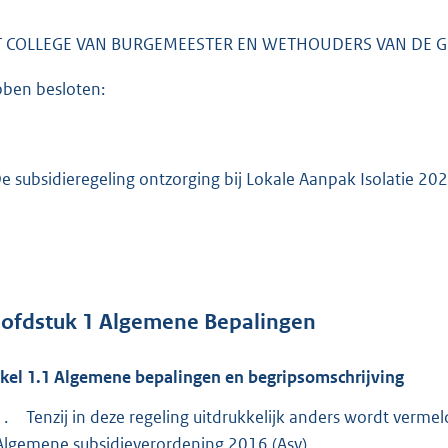
o
t
T COLLEGE VAN BURGEMEESTER EN WETHOUDERS VAN DE
t
e
ben besloten:
:
3
2
De subsidieregeling ontzorging bij Lokale Aanpak Isolatie 202
8
b
ofdstuk
1
Algemene Bepalingen
ikel
1.1
Algemene bepalingen en begripsomschrijving
1.
Tenzij in deze regeling uitdrukkelijk anders wordt verm
Algemene subsidieverordening 2016 (Asv).