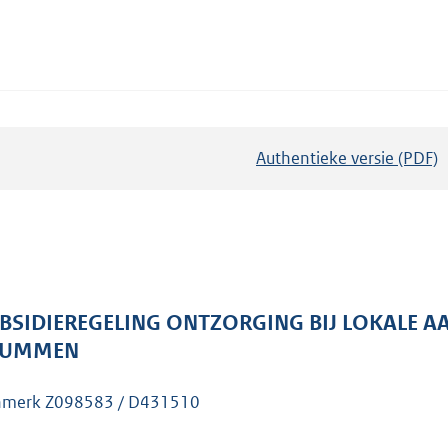
Authentieke versie (PDF)
b
e
s
t
a
n
d
BSIDIEREGELING ONTZORGING BIJ LOKALE AA
s
RUMMEN
g
r
merk Z098583 / D431510
o