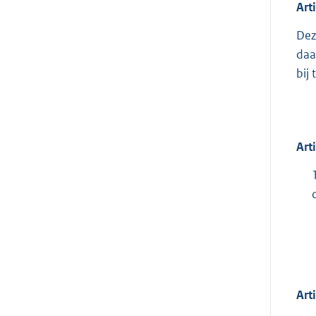
Art
Dez
daa
bij
Art
Art