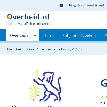
Ter
Mogelijk ervaart u prob
informatie:
U
Publicaties
Officiële publicaties
bent
Primaire
nu
Andere
Overheid.nl
Home
Uitgebreid zoeken
M
hier:
sites
navigatie
binnen
U bent hier:
Home
Gemeenteblad 2024, 234380
G
Dat
30-