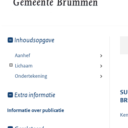
Toon
Inhoudsopgave
meer
van:
Aanhef
Lichaam
Ondertekening
SU
Toon
Extra informatie
B
meer
van:
Informatie over publicatie
Ken