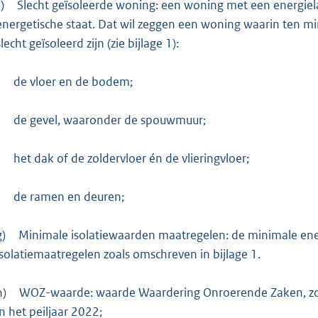
)
Slecht geïsoleerde woning: een woning met een energiela
energetische staat. Dat wil zeggen een woning waarin ten m
slecht geïsoleerd zijn (zie bijlage 1):
-
de vloer en de bodem;
-
de gevel, waaronder de spouwmuur;
-
het dak of de zoldervloer én de vlieringvloer;
-
de ramen en deuren;
g)
Minimale isolatiewaarden maatregelen: de minimale ener
isolatiemaatregelen zoals omschreven in bijlage 1.
h)
WOZ-waarde: waarde Waardering Onroerende Zaken, zoa
in het peiljaar 2022;