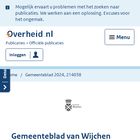
Ter
Mogelijk ervaart u problemen met het zoeken naar
informatie:
publicaties. We werken aan een oplossing. Excuses voor
het ongemak.
Menu
U
Publicaties
Officiële publicaties
bent
Inloggen
nu
hier:
Home
Gemeenteblad 2024, 214038
Gemeenteblad van Wijchen