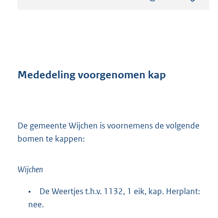
s
t
a
n
d
s
g
r
Mededeling voorgenomen kap
o
o
t
t
e
De gemeente Wijchen is voornemens de volgende
:
bomen te kappen:
8
4
6
Wijchen
K
b
•
De Weertjes t.h.v. 1132, 1 eik, kap. Herplant:
nee.