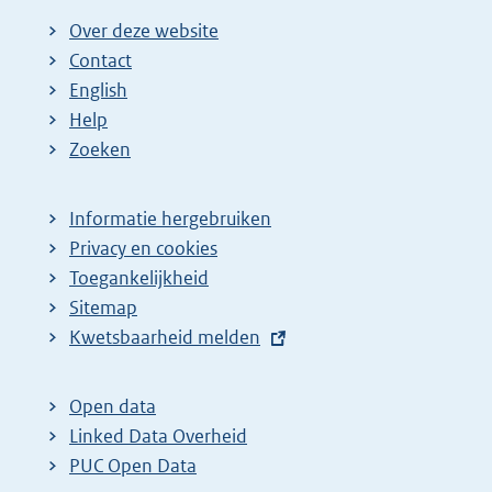
Over deze website
Contact
English
Help
Zoeken
Informatie hergebruiken
Privacy en cookies
Toegankelijkheid
Sitemap
E
Kwetsbaarheid melden
x
t
Open data
e
Linked Data Overheid
r
PUC Open Data
n