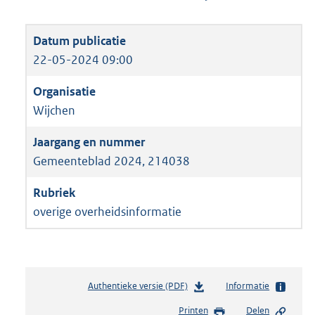
22-05-2024 09:00
Wijchen
Gemeenteblad 2024, 214038
overige overheidsinformatie
Authentieke versie (PDF)
b
Informatie
e
Printen
Delen