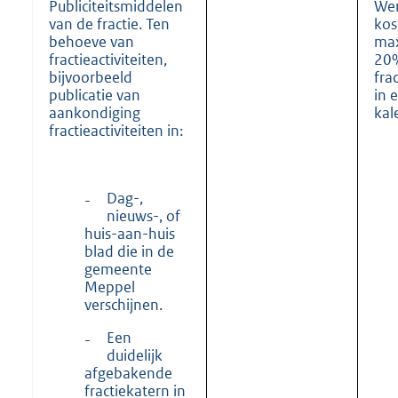
Publiciteitsmiddelen
Wer
van de fractie. Ten
kos
behoeve van
ma
fractieactiviteiten,
20%
bijvoorbeeld
fra
publicatie van
in 
aankondiging
kal
fractieactiviteiten in:
Dag-,
-
nieuws-, of
huis-aan-huis
blad die in de
gemeente
Meppel
verschijnen.
Een
-
duidelijk
afgebakende
fractiekatern in