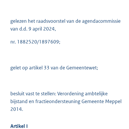
2
9
1
gelezen het raadsvoorstel van de agendacommissie
K
van d.d. 9 april 2024,
b
nr. 1882520/1897609;
gelet op artikel 33 van de Gemeentewet;
besluit vast te stellen: Verordening ambtelijke
bijstand en fractieondersteuning Gemeente Meppel
2014.
Artikel
I