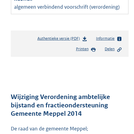
algemeen verbindend voorschrift (verordening)
Authentieke versie (PDF)
b
Informatie
e
Printen
Delen
s
t
a
n
d
s
g
r
Wijziging Verordening ambtelijke
o
bijstand en fractieondersteuning
o
Gemeente Meppel 2014
t
t
e
De raad van de gemeente Meppel;
: