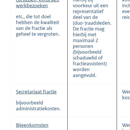
werkbezoeken
voorkeur uit een
incl
representatief
eve
etc., die tot doel
deel van de
rei
hebben de kwaliteit
(duo-)raadsleden.
van de fractie als
De fractie mag
geheel te vergroten.
hierbij met
maximaal 2
personen
(bijvoorbeeld
schaduwlid of
fractieassistent)
worden
aangevuld.
Secretariaat fractie
Wer
kos
bijvoorbeeld
administratiekosten.
Bijeenkomsten
Wer