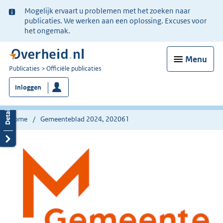
Ter
Mogelijk ervaart u problemen met het zoeken naar
informatie:
publicaties. We werken aan een oplossing. Excuses voor
het ongemak.
Menu
U
Publicaties
Officiële publicaties
bent
Inloggen
nu
hier:
Home
Gemeenteblad 2024, 202061