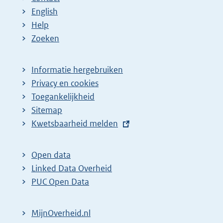
English
Help
Zoeken
Informatie hergebruiken
Privacy en cookies
Toegankelijkheid
Sitemap
E
Kwetsbaarheid melden
x
t
Open data
e
Linked Data Overheid
r
PUC Open Data
n
e
MijnOverheid.nl
l