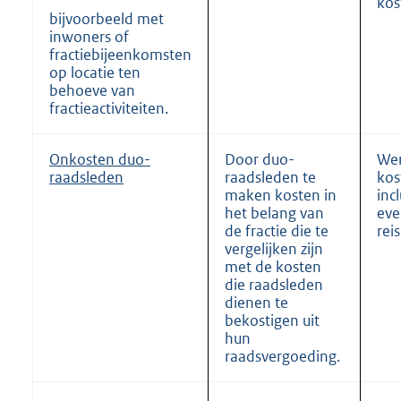
kos
bijvoorbeeld met
inwoners of
fractiebijeenkomsten
op locatie ten
behoeve van
fractieactiviteiten.
Onkosten duo-
Door duo-
Wer
raadsleden
raadsleden te
kos
maken kosten in
incl
het belang van
eve
de fractie die te
rei
vergelijken zijn
met de kosten
die raadsleden
dienen te
bekostigen uit
hun
raadsvergoeding.