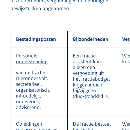
bijzonderheden, vergoedingen en benodigde
bewijsstukken opgenomen.
Bestedingsposten
Bijzonderheden
Ver
Personele
Een fractie-
Wer
ondersteuning
assistent kan
kos
alleen een
van de fractie.
vergoeding uit
Hieronder valt:
het fractiebudget
secretarieel,
krijgen indien
organisatorisch,
hij/zij geen
inhoudelijk,
(duo-)raadslid is.
onderzoek,
adviserend.
Opleidingen,
De fractie bestaat
Wer
cursussen, excursies,
hierbij bij
kos