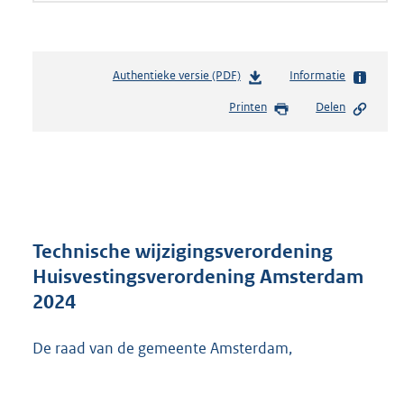
Authentieke versie (PDF)
b
Informatie
e
Printen
Delen
s
t
a
n
d
s
g
r
Technische wijzigingsverordening
o
Huisvestingsverordening Amsterdam
o
2024
t
t
e
De raad van de gemeente Amsterdam,
:
2
5