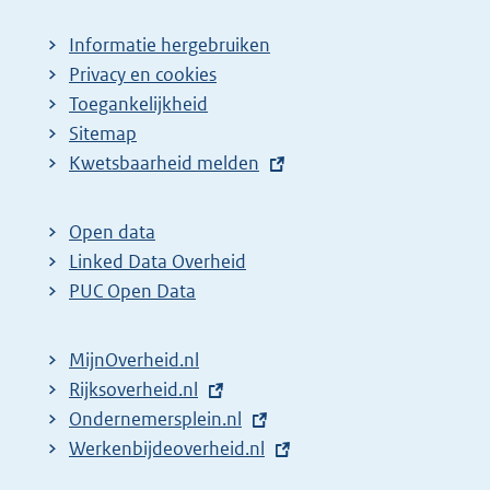
Informatie hergebruiken
Privacy en cookies
Toegankelijkheid
Sitemap
E
Kwetsbaarheid melden
x
t
Open data
e
Linked Data Overheid
r
PUC Open Data
n
e
MijnOverheid.nl
l
E
Rijksoverheid.nl
i
x
E
Ondernemersplein.nl
n
t
x
E
Werkenbijdeoverheid.nl
k
e
t
x
: