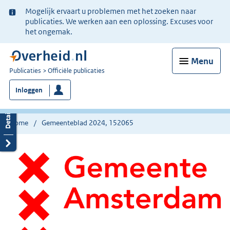
Ter
Mogelijk ervaart u problemen met het zoeken naar
informatie:
publicaties. We werken aan een oplossing. Excuses voor
het ongemak.
Menu
U
Publicaties
Officiële publicaties
bent
Inloggen
nu
hier:
Home
Gemeenteblad 2024, 152065