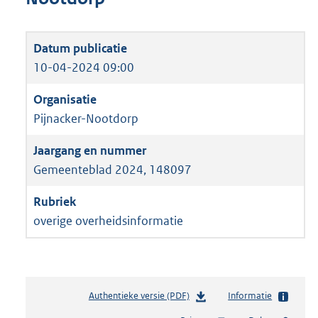
10-04-2024 09:00
Pijnacker-Nootdorp
Gemeenteblad 2024, 148097
overige overheidsinformatie
Authentieke versie (PDF)
b
Informatie
e