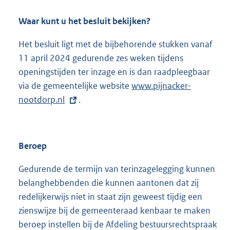
Waar kunt u het besluit bekijken?
Het besluit ligt met de bijbehorende stukken vanaf
11 april 2024 gedurende zes weken tijdens
openingstijden ter inzage en is dan raadpleegbaar
via de gemeentelijke website
E
www.pijnacker-
nootdorp.nl
.
x
t
e
r
Beroep
n
e
Gedurende de termijn van terinzagelegging kunnen
l
belanghebbenden die kunnen aantonen dat zij
i
redelijkerwijs niet in staat zijn geweest tijdig een
n
zienswijze bij de gemeenteraad kenbaar te maken
k
beroep instellen bij de Afdeling bestuursrechtspraak