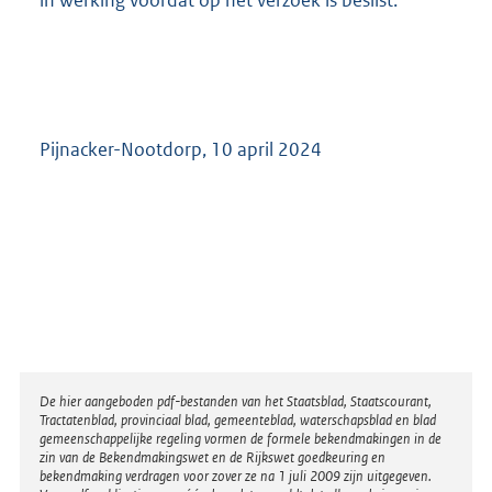
in werking voordat op het verzoek is beslist.
Pijnacker-Nootdorp, 10 april 2024
Disclaimer
De hier aangeboden pdf-bestanden van het Staatsblad, Staatscourant,
Tractatenblad, provinciaal blad, gemeenteblad, waterschapsblad en blad
gemeenschappelijke regeling vormen de formele bekendmakingen in de
zin van de Bekendmakingswet en de Rijkswet goedkeuring en
bekendmaking verdragen voor zover ze na 1 juli 2009 zijn uitgegeven.