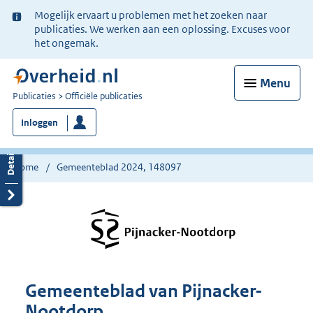
Ter
Mogelijk ervaart u problemen met het zoeken naar
informatie:
publicaties. We werken aan een oplossing. Excuses voor
het ongemak.
Menu
U
Publicaties
Officiële publicaties
bent
Inloggen
nu
hier:
Home
Gemeenteblad 2024, 148097
Gemeenteblad van Pijnacker-
Nootdorp