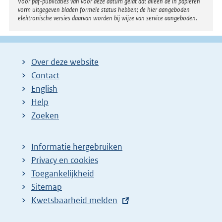
Voor pdf-publicaties van vóór deze datum geldt dat alleen de in papieren
vorm uitgegeven bladen formele status hebben; de hier aangeboden
elektronische versies daarvan worden bij wijze van service aangeboden.
Over deze website
Contact
English
Help
Zoeken
Informatie hergebruiken
Privacy en cookies
Toegankelijkheid
Sitemap
E
Kwetsbaarheid melden
x