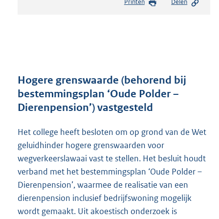
Printen
Delen
s
t
a
n
d
s
g
r
Hogere grenswaarde (behorend bij
o
bestemmingsplan ‘Oude Polder –
o
Dierenpension’) vastgesteld
t
t
e
Het college heeft besloten om op grond van de Wet
:
geluidhinder hogere grenswaarden voor
2
wegverkeerslawaai vast te stellen. Het besluit houdt
0
5
verband met het bestemmingsplan ‘Oude Polder –
K
Dierenpension’, waarmee de realisatie van een
b
dierenpension inclusief bedrijfswoning mogelijk
wordt gemaakt. Uit akoestisch onderzoek is