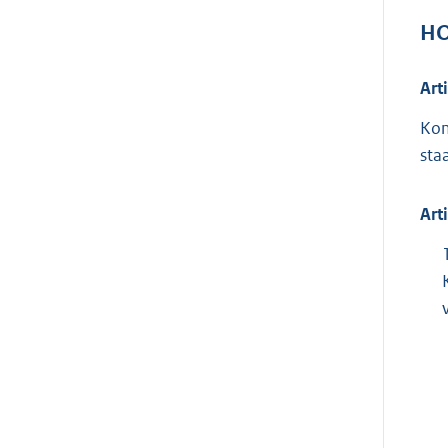
H
Art
Kom
sta
Art