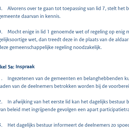
8.
Alvorens over te gaan tot toepassing van lid 7, stelt he
gemeente daarvan in kennis.
9.
Mocht enige in lid 1 genoemde wet of regeling op eni
gelijksoortige wet, dan treedt deze in de plaats van de aldaa
deze gemeenschappelijke regeling noodzakelijk.
ikel
5a:
Inspraak
1.
Ingezetenen van de gemeenten en belanghebbenden kunne
raden van de deelnemers betrokken worden bij de voorbereidi
2.
In afwijking van het eerste lid kan het dagelijks bestuur 
van beleid met ingrijpende gevolgen een apart participatietr
3.
Het dagelijks bestuur informeert de deelnemers zo spoe