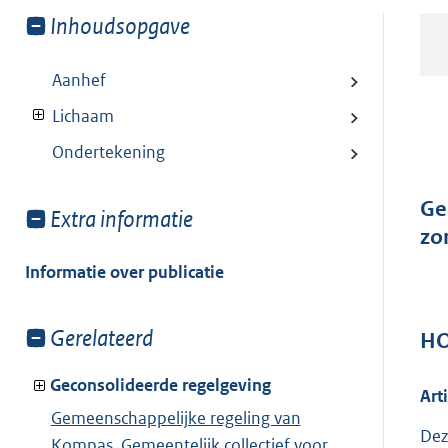
Toon
Inhoudsopgave
meer
van:
Aanhef
Lichaam
Ondertekening
Ge
Toon
Extra informatie
zo
meer
van:
Informatie over publicatie
Toon
Gerelateerd
H
meer
van:
Geconsolideerde regelgeving
Art
Gemeenschappelijke regeling van
Dez
Kompas, Gemeentelijk collectief voor