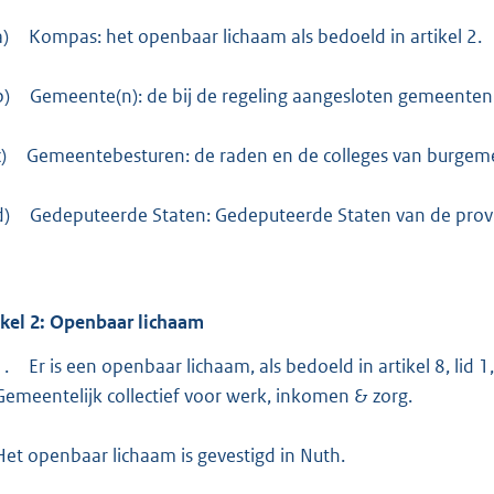
:
4
a)
Kompas: het openbaar lichaam als bedoeld in artikel 2.
6
0
b)
Gemeente(n): de bij de regeling aangesloten gemeenten
b
)
Gemeentebesturen: de raden en de colleges van burgemees
d)
Gedeputeerde Staten: Gedeputeerde Staten van de provi
ikel
2:
Openbaar lichaam
1.
Er is een openbaar lichaam, als bedoeld in artikel 8, li
Gemeentelijk collectief voor werk, inkomen & zorg.
Het openbaar lichaam is gevestigd in Nuth.