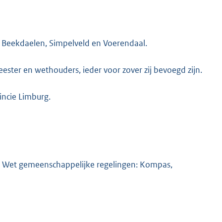
 Beekdaelen, Simpelveld en Voerendaal.
K
ter en wethouders, ieder voor zover zij bevoegd zijn.
ncie Limburg.
d 1, Wet gemeenschappelijke regelingen: Kompas,