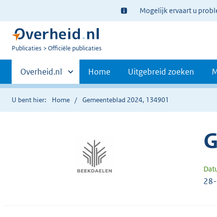
Ter
Mogelijk ervaart u prob
informatie:
U
Publicaties
Officiële publicaties
bent
Primaire
nu
Andere
Overheid.nl
Home
Uitgebreid zoeken
M
hier:
sites
navigatie
binnen
U bent hier:
Home
Gemeenteblad 2024, 134901
G
Dat
28-