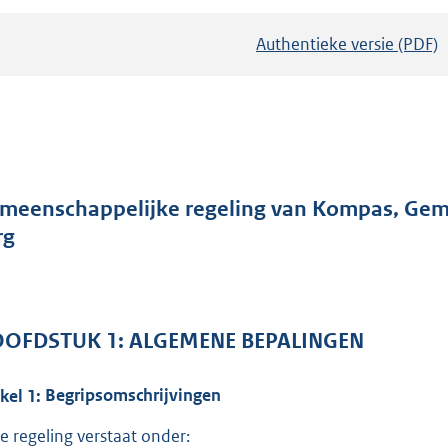
Authentieke versie (PDF)
b
e
s
t
a
n
d
meenschappelijke regeling van Kompas, Gemee
s
rg
g
r
o
OOFDSTUK
1:
ALGEMENE BEPALINGEN
o
t
t
ikel
1:
Begripsomschrijvingen
e
e regeling verstaat onder: