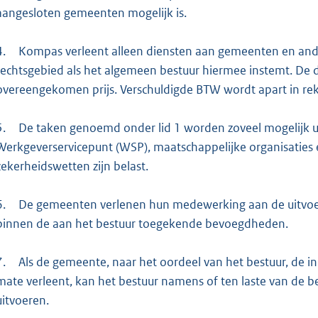
aangesloten gemeenten mogelijk is.
4.
Kompas verleent alleen diensten aan gemeenten en ander
rechtsgebied als het algemeen bestuur hiermee instemt. De 
overeengekomen prijs. Verschuldigde BTW wordt apart in re
5.
De taken genoemd onder lid 1 worden zoveel mogelijk 
Werkgeverservicepunt (WSP), maatschappelijke organisaties en
zekerheidswetten zijn belast.
6.
De gemeenten verlenen hun medewerking aan de uitvoer
binnen de aan het bestuur toegekende bevoegdheden.
7.
Als de gemeente, naar het oordeel van het bestuur, de i
mate verleent, kan het bestuur namens of ten laste van de b
uitvoeren.