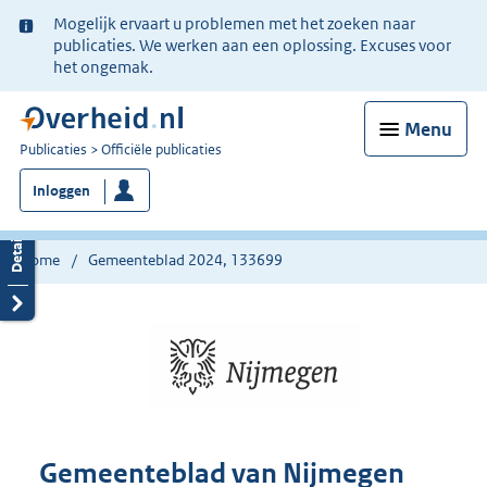
Ter
Mogelijk ervaart u problemen met het zoeken naar
informatie:
publicaties. We werken aan een oplossing. Excuses voor
het ongemak.
Menu
U
Publicaties
Officiële publicaties
bent
Inloggen
nu
hier:
Home
Gemeenteblad 2024, 133699
Gemeenteblad van Nijmegen