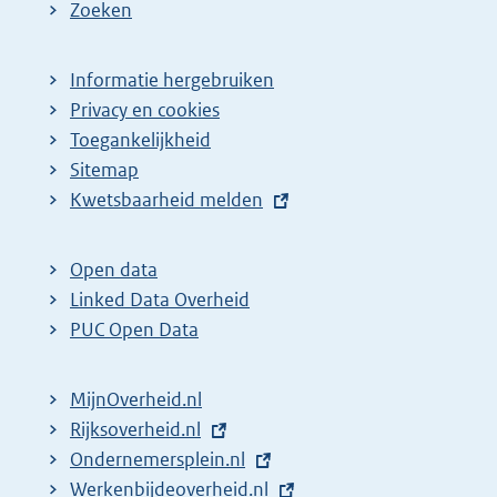
Zoeken
Informatie hergebruiken
Privacy en cookies
Toegankelijkheid
Sitemap
E
Kwetsbaarheid melden
x
t
Open data
e
Linked Data Overheid
r
PUC Open Data
n
e
MijnOverheid.nl
l
E
Rijksoverheid.nl
i
x
E
Ondernemersplein.nl
n
t
x
E
Werkenbijdeoverheid.nl