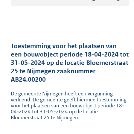
s
t
a
n
d
s
g
r
Toestemming voor het plaatsen van
o
een bouwobject periode 18-04-2024 tot
o
31-05-2024 op de locatie Bloemerstraat
t
t
25 te Nijmegen zaaknummer
e
AB24.00200
:
8
De gemeente Nijmegen heeft een vergunning
1
verleend. De gemeente geeft hiermee toestemming
0
voor het plaatsen van een bouwobject periode 18-
K
04-2024 tot 31-05-2024 op de locatie
b
Bloemerstraat 25 te Nijmegen.