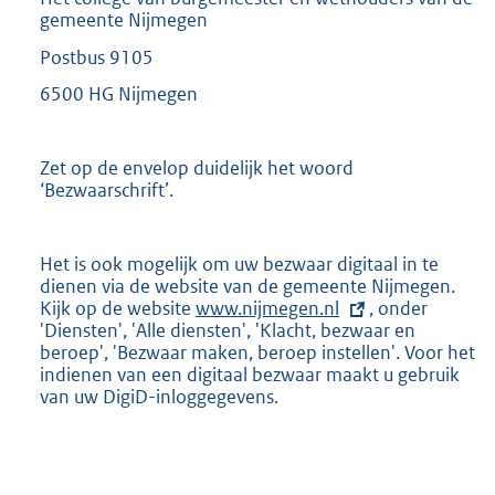
gemeente Nijmegen
Postbus 9105
6500 HG Nijmegen
Zet op de envelop duidelijk het woord
‘Bezwaarschrift’.
Het is ook mogelijk om uw bezwaar digitaal in te
dienen via de website van de gemeente Nijmegen.
Kijk op de website
E
www.nijmegen.nl
, onder
'Diensten', 'Alle diensten', 'Klacht, bezwaar en
x
beroep', 'Bezwaar maken, beroep instellen'. Voor het
t
indienen van een digitaal bezwaar maakt u gebruik
e
van uw DigiD-inloggegevens.
r
n
e
l
i