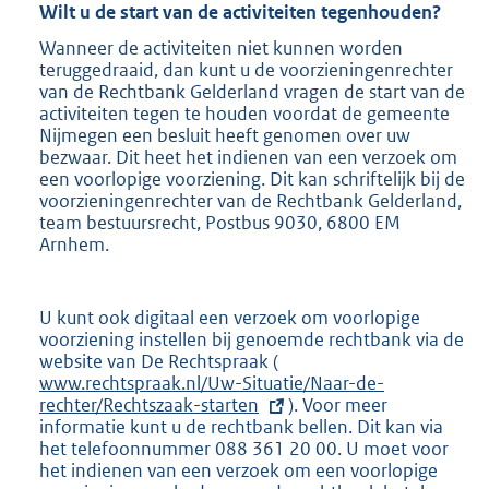
n
Wilt u de start van de activiteiten tegenhouden?
k
Wanneer de activiteiten niet kunnen worden
:
teruggedraaid, dan kunt u de voorzieningenrechter
van de Rechtbank Gelderland vragen de start van de
activiteiten tegen te houden voordat de gemeente
Nijmegen een besluit heeft genomen over uw
bezwaar. Dit heet het indienen van een verzoek om
een voorlopige voorziening. Dit kan schriftelijk bij de
voorzieningenrechter van de Rechtbank Gelderland,
team bestuursrecht, Postbus 9030, 6800 EM
Arnhem.
U kunt ook digitaal een verzoek om voorlopige
voorziening instellen bij genoemde rechtbank via de
website van De Rechtspraak (
E
www.rechtspraak.nl/Uw-Situatie/Naar-de-
x
rechter/Rechtszaak-starten
t
). Voor meer
informatie kunt u de rechtbank bellen. Dit kan via
e
het telefoonnummer 088 361 20 00. U moet voor
r
het indienen van een verzoek om een voorlopige
n