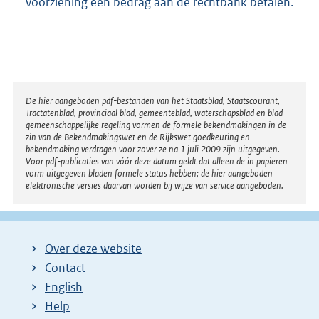
voorziening een bedrag aan de rechtbank betalen.
e
l
i
n
k
:
Disclaimer
De hier aangeboden pdf-bestanden van het Staatsblad, Staatscourant,
Tractatenblad, provinciaal blad, gemeenteblad, waterschapsblad en blad
gemeenschappelijke regeling vormen de formele bekendmakingen in de
zin van de Bekendmakingswet en de Rijkswet goedkeuring en
bekendmaking verdragen voor zover ze na 1 juli 2009 zijn uitgegeven.
Voor pdf-publicaties van vóór deze datum geldt dat alleen de in papieren
vorm uitgegeven bladen formele status hebben; de hier aangeboden
elektronische versies daarvan worden bij wijze van service aangeboden.
Over deze website
Contact
English
Help