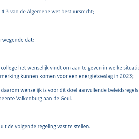
:
3
el 4.3 van de Algemene wet bestuursrecht;
1
6
rwegende dat:
b
 college het wenselijk vindt om aan te geven in welke situa
merking kunnen komen voor een energietoeslag in 2023;
 daarom wenselijk is voor dit doel aanvullende beleidsregels 
eente Valkenburg aan de Geul.
luit de volgende regeling vast te stellen: