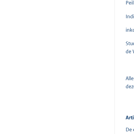
Pei
Ind
ink
Stu
de 
All
dez
Art
De 