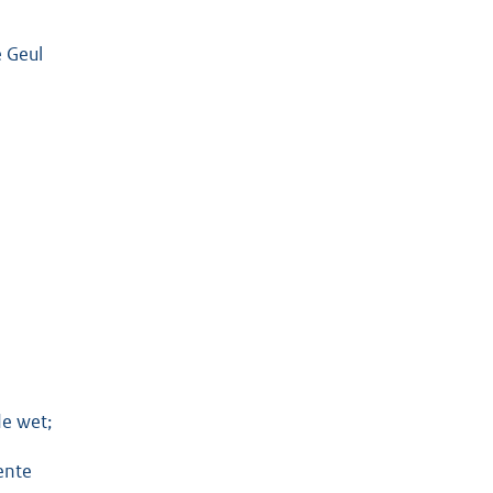
 Geul
de wet;
ente