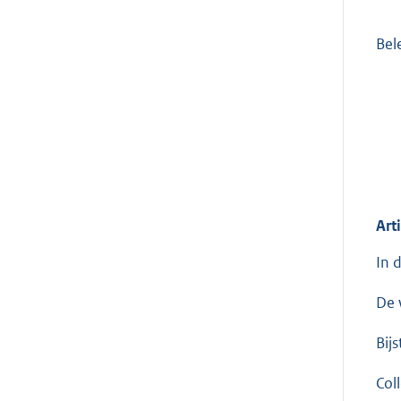
Bel
Art
In 
De 
Bij
Col