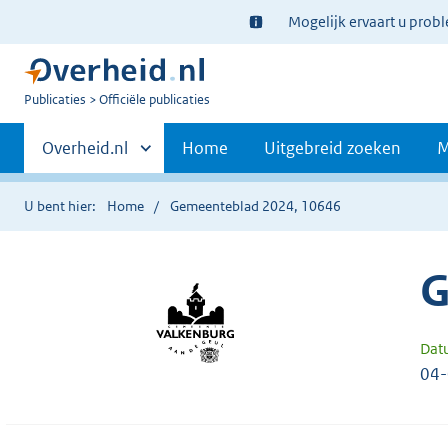
Ter
Mogelijk ervaart u prob
informatie:
U
Publicaties
Officiële publicaties
bent
Primaire
nu
Andere
Overheid.nl
Home
Uitgebreid zoeken
M
hier:
sites
navigatie
binnen
U bent hier:
Home
Gemeenteblad 2024, 10646
G
Dat
04-