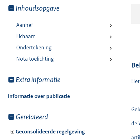
Toon
Inhoudsopgave
meer
van:
Aanhef
Lichaam
Ondertekening
Nota toelichting
Be
Toon
Extra informatie
Het
meer
van:
Informatie over publicatie
Gel
Toon
Gerelateerd
meer
de 
van:
Geconsolideerde regelgeving
art