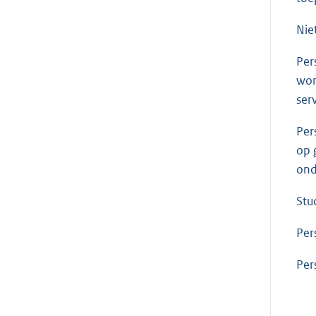
Nie
Per
won
ser
Per
op 
ond
Stu
Per
Per