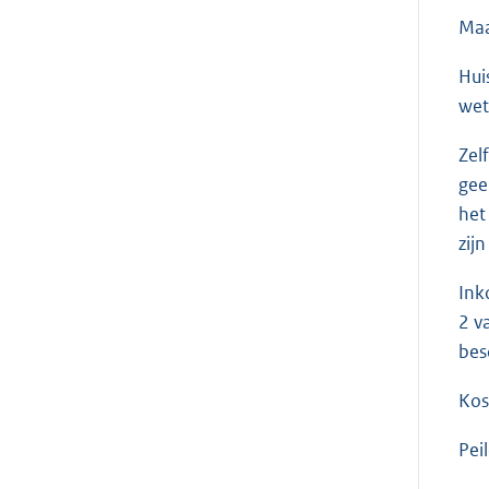
Maa
Hui
wet
Zel
gee
het
zij
Ink
2 v
bes
Kos
Pei