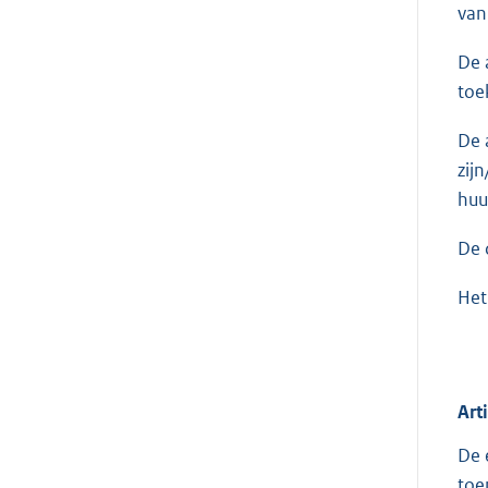
van
De 
toe
De 
zij
huu
De 
Het
Art
De 
toe