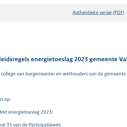
Authentieke versie (PDF)
b
e
s
t
a
n
d
leidsregels energietoeslag 2023 gemeente Va
s
 college van burgemeester en wethouders van de gemeente 
g
r
o
o
et op:
t
t
Wet energietoeslag 2023;
e
ikel 35 van de Participatiewet;