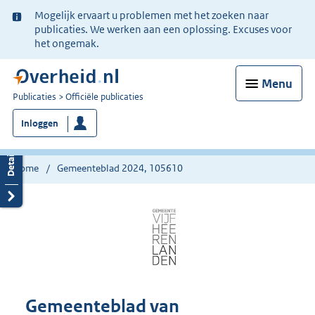
Ter
Mogelijk ervaart u problemen met het zoeken naar
informatie:
publicaties. We werken aan een oplossing. Excuses voor
het ongemak.
Menu
U
Publicaties
Officiële publicaties
bent
Inloggen
nu
hier:
Home
Gemeenteblad 2024, 105610
Gemeenteblad van