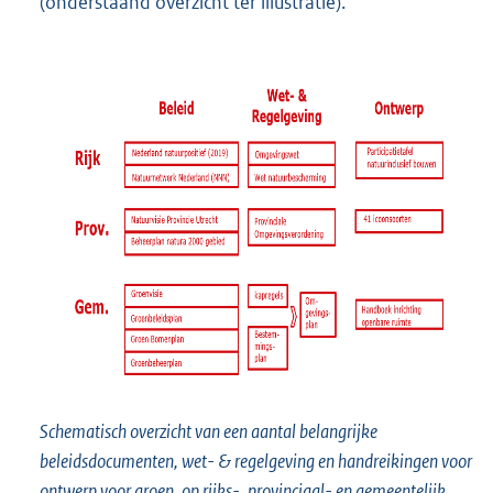
(onderstaand overzicht ter illustratie).
Schematisch overzicht van een aantal belangrijke
beleidsdocumenten, wet- & regelgeving en handreikingen voor
ontwerp voor groen, op rijks-, provinciaal- en gemeentelijk