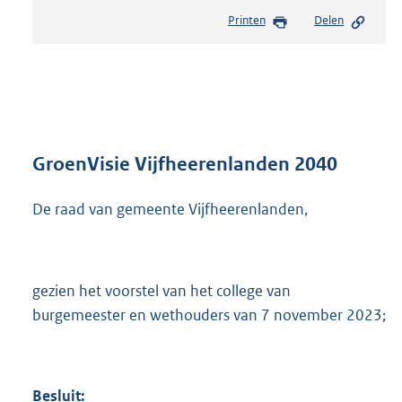
e
Printen
Delen
s
t
a
n
d
s
g
r
GroenVisie Vijfheerenlanden 2040
o
o
De raad van gemeente Vijfheerenlanden,
t
t
e
:
gezien het voorstel van het college van
1
1
burgemeester en wethouders van 7 november 2023;
,
8
M
b
Besluit: