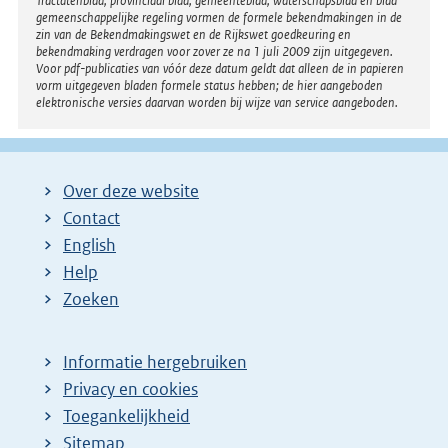
Tractatenblad, provinciaal blad, gemeenteblad, waterschapsblad en blad
gemeenschappelijke regeling vormen de formele bekendmakingen in de
zin van de Bekendmakingswet en de Rijkswet goedkeuring en
bekendmaking verdragen voor zover ze na 1 juli 2009 zijn uitgegeven.
Voor pdf-publicaties van vóór deze datum geldt dat alleen de in papieren
vorm uitgegeven bladen formele status hebben; de hier aangeboden
elektronische versies daarvan worden bij wijze van service aangeboden.
Over deze website
Contact
English
Help
Zoeken
Informatie hergebruiken
Privacy en cookies
Toegankelijkheid
Sitemap