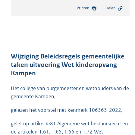
e
Printen
Delen
s
t
a
n
d
s
g
r
Wijziging Beleidsregels gemeentelijke
o
taken uitvoering Wet kinderopvang
o
Kampen
t
t
e
Het college van burgemeester en wethouders van de
:
gemeente Kampen,
2
5
gelezen het voorstel met kenmerk 106363-2022,
3
K
gelet op artikel 4:81 Algemene wet bestuursrecht en
b
de artikelen 1.61, 1.65, 1.66 en 1.72 Wet