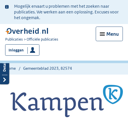
Ter
Mogelijk ervaart u problemen met het zoeken naar
informatie:
publicaties. We werken aan een oplossing. Excuses voor
het ongemak.
Menu
U
Publicaties
Officiële publicaties
bent
Inloggen
nu
hier:
Home
Gemeenteblad 2023, 82574