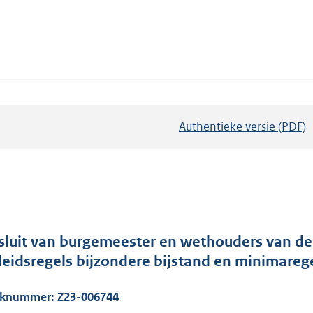
Authentieke versie (PDF)
b
e
s
t
a
n
d
sluit van burgemeester en wethouders van de
s
leidsregels bijzondere bijstand en minimare
g
r
aknummer:
Z23-006744