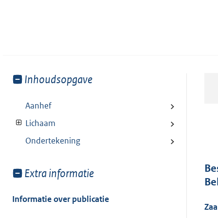
Toon
Inhoudsopgave
meer
van:
Aanhef
Lichaam
Ondertekening
Be
Toon
Extra informatie
Be
meer
van:
Informatie over publicatie
Za