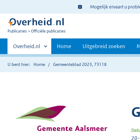
Ter
Mogelijk ervaart u prob
informatie:
U
Publicaties
Officiële publicaties
bent
Primaire
nu
Andere
Overheid.nl
Home
Uitgebreid zoeken
M
hier:
sites
navigatie
binnen
U bent hier:
Home
Gemeenteblad 2023, 73118
G
Dat
20-