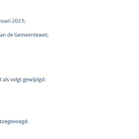
nuari 2023;
0 van de Gemeentewet;
K
als volgt gewijzigd:
 toegevoegd: