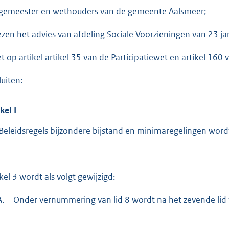
o
gemeester en wethouders van de gemeente Aalsmeer;
o
t
ezen het advies van afdeling Sociale Voorzieningen van 23 ja
t
e
et op artikel artikel 35 van de Participatiewet en artikel 16
:
luiten:
2
5
ikel
I
5
Beleidsregels bijzondere bijstand en minimaregelingen wordt 
b
ikel 3 wordt als volgt gewijzigd:
A.
Onder vernummering van lid 8 wordt na het zevende lid