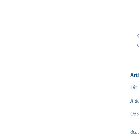
Art
Dit
Aldu
De s
drs.