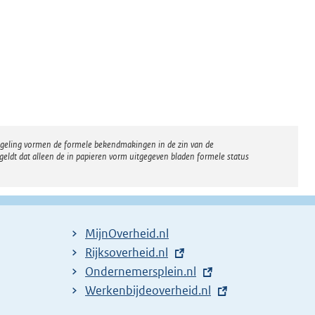
regeling vormen de formele bekendmakingen in de zin van de
eldt dat alleen de in papieren vorm uitgegeven bladen formele status
MijnOverheid.nl
E
Rijksoverheid.nl
x
E
Ondernemersplein.nl
t
x
E
Werkenbijdeoverheid.nl
e
t
x