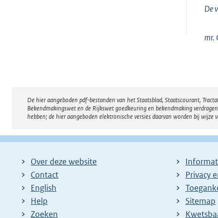
De v
mr. 
De hier aangeboden pdf-bestanden van het Staatsblad, Staatscourant, Tract
Disclaimer
Bekendmakingswet en de Rijkswet goedkeuring en bekendmaking verdragen voor
hebben; de hier aangeboden elektronische versies daarvan worden bij wijze 
Over deze website
Informat
Contact
Privacy 
English
Toeganke
Help
Sitemap
Zoeken
E
Kwetsba