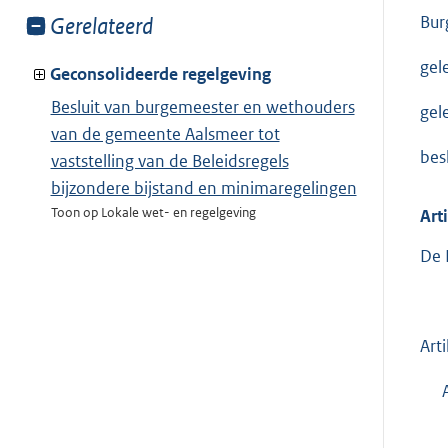
Bur
Toon
Gerelateerd
meer
gel
van:
Geconsolideerde regelgeving
Besluit van burgemeester en wethouders
gel
van de gemeente Aalsmeer tot
bes
vaststelling van de Beleidsregels
bijzondere bijstand en minimaregelingen
Toon op Lokale wet- en regelgeving
Art
De 
Art