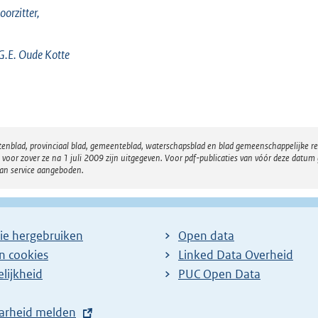
oorzitter,
G.E. Oude Kotte
atenblad, provinciaal blad, gemeenteblad, waterschapsblad en blad gemeenschappelijke 
 zover ze na 1 juli 2009 zijn uitgegeven. Voor pdf-publicaties van vóór deze datum g
van service aangeboden.
ie hergebruiken
Open data
en cookies
Linked Data Overheid
lijkheid
PUC Open Data
arheid melden