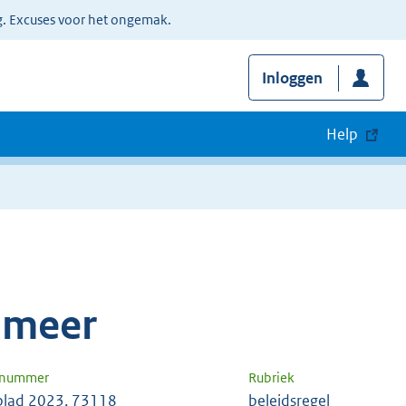
g. Excuses voor het ongemak.
Inloggen
Help
smeer
n nummer
Rubriek
lad 2023, 73118
beleidsregel