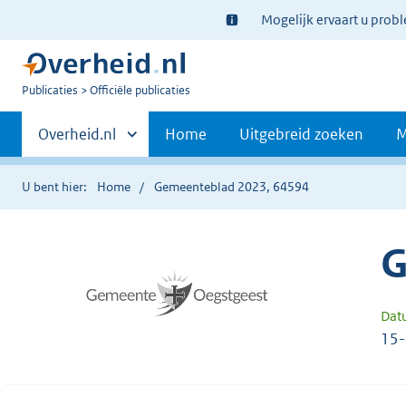
Ter
Mogelijk ervaart u prob
informatie:
U
Publicaties
Officiële publicaties
bent
Primaire
nu
Andere
Overheid.nl
Home
Uitgebreid zoeken
M
hier:
sites
navigatie
binnen
U bent hier:
Home
Gemeenteblad 2023, 64594
G
Dat
15-