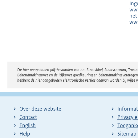
Ing
www
het
www
De hier aangeboden pdf-bestanden van het Staatsblad, Staatscourant, Tract
Disclaimer
Bekendmakingswet en de Rijkswet goedkeuring en bekendmaking verdragen voor
hebben; de hier aangeboden elektronische versies daarvan worden bij wijze 
Over deze website
Informat
Contact
Privacy 
English
Toeganke
Help
Sitemap