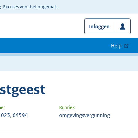
g. Excuses voor het ongemak.
Inloggen
Help
stgeest
mer
Rubriek
2023, 64594
omgevingsvergunning