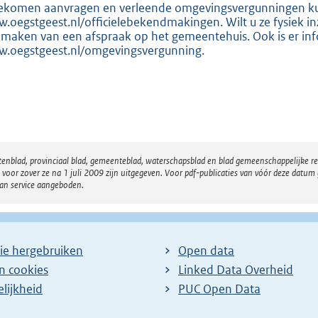
:
ekomen aanvragen en verleende omgevingsvergunningen kunt 
2
.oegstgeest.nl/officielebekendmakingen. Wilt u ze fysiek i
 maken van een afspraak op het gemeentehuis. Ook is er in
9
.oegstgeest.nl/omgevingsvergunning.
4
b
atenblad, provinciaal blad, gemeenteblad, waterschapsblad en blad gemeenschappelijke 
 zover ze na 1 juli 2009 zijn uitgegeven. Voor pdf-publicaties van vóór deze datum g
van service aangeboden.
ie hergebruiken
Open data
en cookies
Linked Data Overheid
lijkheid
PUC Open Data