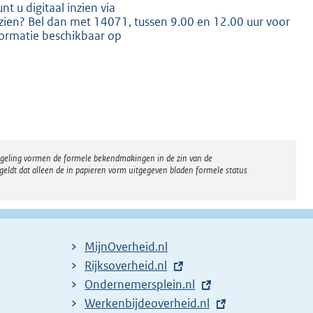
u digitaal inzien via
nzien? Bel dan met 14071, tussen 9.00 en 12.00 uur voor
formatie beschikbaar op
K
regeling vormen de formele bekendmakingen in de zin van de
eldt dat alleen de in papieren vorm uitgegeven bladen formele status
MijnOverheid.nl
E
Rijksoverheid.nl
x
E
Ondernemersplein.nl
t
x
E
Werkenbijdeoverheid.nl