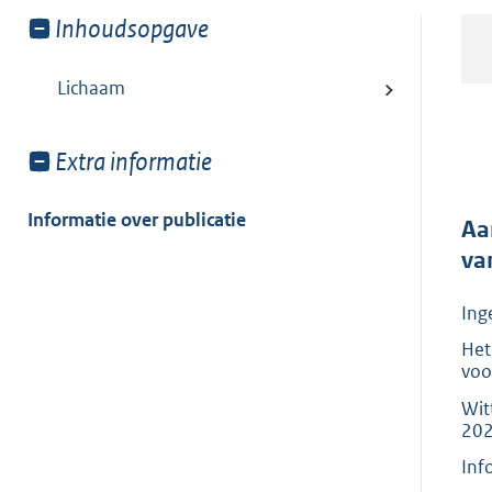
Toon
Inhoudsopgave
meer
van:
Lichaam
Toon
Extra informatie
meer
van:
Informatie over publicatie
Aa
va
Ing
Het
voo
Wit
202
Inf