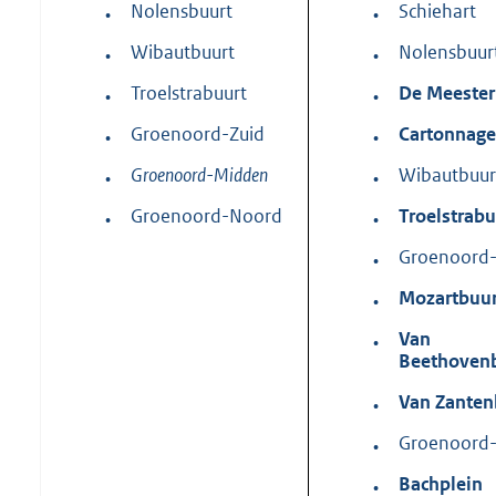
Nolensbuurt
Schiehart
•
•
Wibautbuurt
Nolensbuur
•
•
Troelstrabuurt
De Meester
•
•
Groenoord-Zuid
Cartonnage
•
•
Groenoord-Midden
Wibautbuur
•
•
Groenoord-Noord
Troelstrabu
•
•
Groenoord-
•
Mozartbuur
•
Van
•
Beethoven
Van Zanten
•
Groenoord
•
Bachplein
•