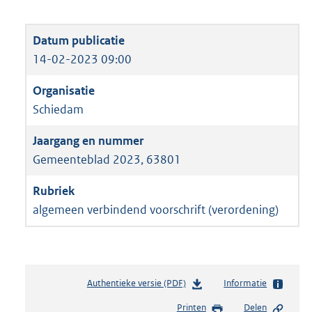
14-02-2023 09:00
Schiedam
Gemeenteblad 2023, 63801
algemeen verbindend voorschrift (verordening)
Authentieke versie (PDF)
b
Informatie
e
Printen
Delen