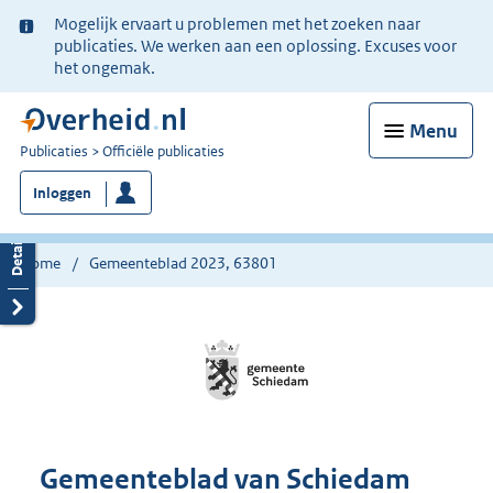
Ter
Mogelijk ervaart u problemen met het zoeken naar
informatie:
publicaties. We werken aan een oplossing. Excuses voor
het ongemak.
Menu
U
Publicaties
Officiële publicaties
bent
Inloggen
nu
hier:
Home
Gemeenteblad 2023, 63801
Gemeenteblad van Schiedam