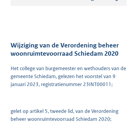
s
t
a
n
d
s
g
r
Wijziging van de Verordening beheer
o
woonruimtevoorraad Schiedam 2020
o
t
Het college van burgemeester en wethouders van de
t
e
gemeente Schiedam, gelezen het voorstel van 9
:
januari 2023, registratienummer 23INT00011;
7
9
3
K
gelet op artikel 5, tweede lid, van de Verordening
b
beheer woonruimtevoorraad Schiedam 2020;