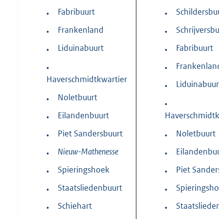
Fabribuurt
Schildersbu
•
•
Frankenland
Schrijversbu
•
•
Liduinabuurt
Fabribuurt
•
•
Frankenlan
•
•
Haverschmidtkwartier
Liduinabuur
•
Noletbuurt
•
•
Eilandenbuurt
Haverschmidtk
•
Piet Sandersbuurt
Noletbuurt
•
•
Nieuw-Mathenesse
Eilandenbu
•
•
Spieringshoek
Piet Sander
•
•
Staatsliedenbuurt
Spieringsh
•
•
Schiehart
Staatsliede
•
•