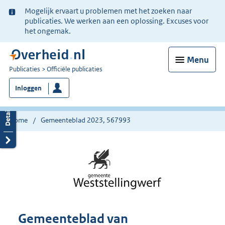
Ter
Mogelijk ervaart u problemen met het zoeken naar
informatie:
publicaties. We werken aan een oplossing. Excuses voor
het ongemak.
Menu
U
Publicaties
Officiële publicaties
bent
Inloggen
nu
hier:
Home
Gemeenteblad 2023, 567993
Gemeenteblad van