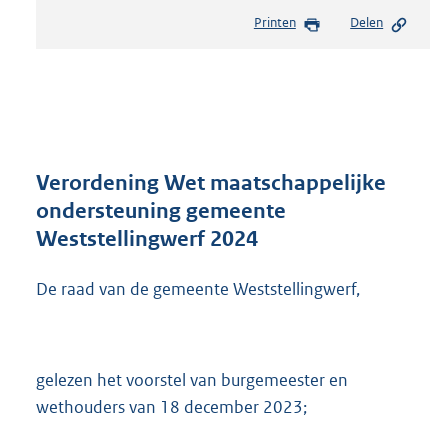
e
Printen
Delen
s
t
a
n
d
s
g
r
Verordening Wet maatschappelijke
o
ondersteuning gemeente
o
Weststellingwerf 2024
t
t
e
De raad van de gemeente Weststellingwerf,
:
5
9
6
gelezen het voorstel van burgemeester en
K
wethouders van 18 december 2023;
b