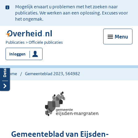
Ter
Mogelijk ervaart u problemen met het zoeken naar
informatie:
publicaties. We werken aan een oplossing. Excuses voor
het ongemak.
Menu
U
Publicaties
Officiële publicaties
bent
Inloggen
nu
hier:
Home
Gemeenteblad 2023, 564982
Gemeenteblad van Eijsden-