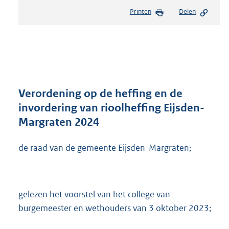
e
Printen
Delen
s
t
a
n
d
s
g
r
Verordening op de heffing en de
o
invordering van rioolheffing Eijsden-
o
Margraten 2024
t
t
e
de raad van de gemeente Eijsden-Margraten;
:
3
0
7
gelezen het voorstel van het college van
K
burgemeester en wethouders van 3 oktober 2023;
b