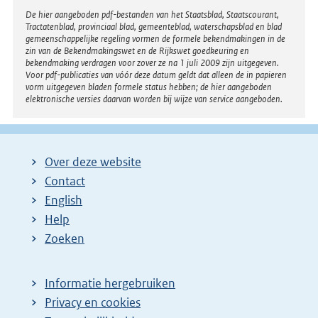
Disclaimer
De hier aangeboden pdf-bestanden van het Staatsblad, Staatscourant,
Tractatenblad, provinciaal blad, gemeenteblad, waterschapsblad en blad
gemeenschappelijke regeling vormen de formele bekendmakingen in de
zin van de Bekendmakingswet en de Rijkswet goedkeuring en
bekendmaking verdragen voor zover ze na 1 juli 2009 zijn uitgegeven.
Voor pdf-publicaties van vóór deze datum geldt dat alleen de in papieren
vorm uitgegeven bladen formele status hebben; de hier aangeboden
elektronische versies daarvan worden bij wijze van service aangeboden.
Over deze website
Contact
English
Help
Zoeken
Informatie hergebruiken
Privacy en cookies