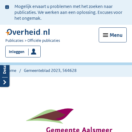
Ter
Mogelijk ervaart u problemen met het zoeken naar
informatie:
publicaties. We werken aan een oplossing. Excuses voor
het ongemak.
Menu
U
Publicaties
Officiële publicaties
bent
Inloggen
nu
hier:
Home
Gemeenteblad 2023, 564628