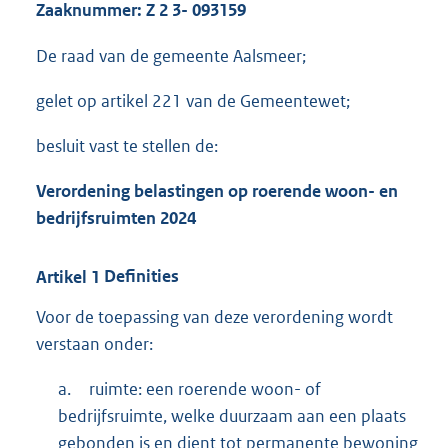
Zaaknummer:
Z
2
3-
093159
3
0
De raad van de gemeente Aalsmeer;
5
K
gelet op artikel 221 van de Gemeentewet;
b
besluit vast te stellen de:
Verordening belastingen op roerende woon- en
bedrijfsruimten
2024
Artikel
1
Definities
Voor de toepassing van deze verordening wordt
verstaan onder:
a.
ruimte: een roerende woon- of
bedrijfsruimte, welke duurzaam aan een plaats
gebonden is en dient tot permanente bewoning