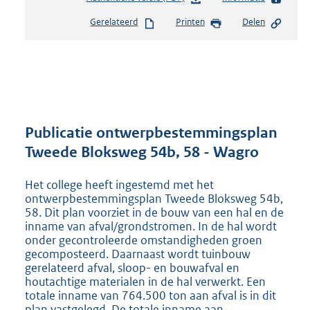
e
Gerelateerd
Printen
Delen
s
t
a
n
d
s
g
r
Publicatie ontwerpbestemmingsplan
o
Tweede Bloksweg 54b, 58 - Wagro
o
t
Het college heeft ingestemd met het
t
ontwerpbestemmingsplan Tweede Bloksweg 54b,
e
58. Dit plan voorziet in de bouw van een hal en de
:
inname van afval/grondstromen. In de hal wordt
9
onder gecontroleerde omstandigheden groen
6
gecomposteerd. Daarnaast wordt tuinbouw
9
gerelateerd afval, sloop- en bouwafval en
K
houtachtige materialen in de hal verwerkt. Een
b
totale inname van 764.500 ton aan afval is in dit
plan vastgelegd. De totale inname aan