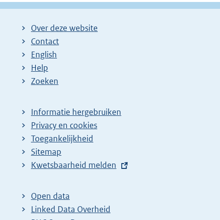
Over deze website
Contact
English
Help
Zoeken
Informatie hergebruiken
Privacy en cookies
Toegankelijkheid
Sitemap
E
Kwetsbaarheid melden
x
t
Open data
e
Linked Data Overheid
r