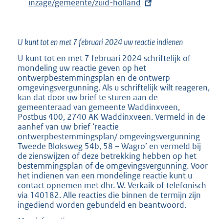
inzage/gemeente/zuid-holland
t
:
e
r
U kunt tot en met 7 februari 2024 uw reactie indienen
n
e
U kunt tot en met 7 februari 2024 schriftelijk of
mondeling uw reactie geven op het
l
ontwerpbestemmingsplan en de ontwerp
i
omgevingsvergunning. Als u schriftelijk wilt reageren,
n
kan dat door uw brief te sturen aan de
gemeenteraad van gemeente Waddinxveen,
k
Postbus 400, 2740 AK Waddinxveen. Vermeld in de
:
aanhef van uw brief ‘reactie
ontwerpbestemmingsplan/ omgevingsvergunning
Tweede Bloksweg 54b, 58 – Wagro’ en vermeld bij
de zienswijzen of deze betrekking hebben op het
bestemmingsplan of de omgevingsvergunning. Voor
het indienen van een mondelinge reactie kunt u
contact opnemen met dhr. W. Verkaik of telefonisch
via 140182. Alle reacties die binnen de termijn zijn
ingediend worden gebundeld en beantwoord.