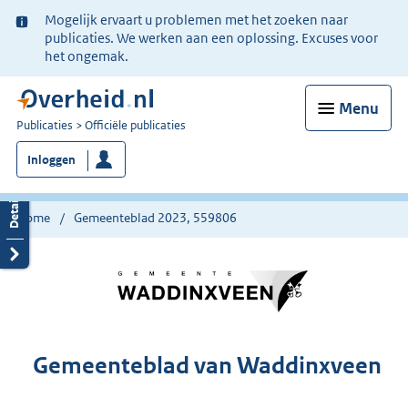
Ter
Mogelijk ervaart u problemen met het zoeken naar
informatie:
publicaties. We werken aan een oplossing. Excuses voor
het ongemak.
Menu
U
Publicaties
Officiële publicaties
bent
Inloggen
nu
hier:
Home
Gemeenteblad 2023, 559806
Gemeenteblad van Waddinxveen