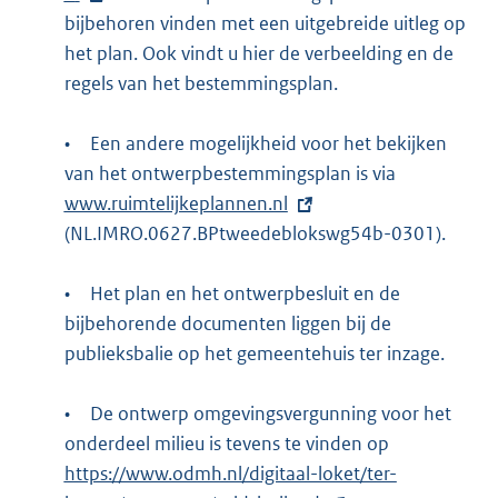
bijbehoren vinden met een uitgebreide uitleg op
t
het plan. Ook vindt u hier de verbeelding en de
e
regels van het bestemmingsplan.
r
n
•
e
Een andere mogelijkheid voor het bekijken
van het ontwerpbestemmingsplan is via
l
E
www.ruimtelijkeplannen.nl
i
x
(NL.IMRO.0627.BPtweedeblokswg54b-0301).
n
t
k
e
•
:
Het plan en het ontwerpbesluit en de
r
bijbehorende documenten liggen bij de
n
publieksbalie op het gemeentehuis ter inzage.
e
l
•
De ontwerp omgevingsvergunning voor het
i
onderdeel milieu is tevens te vinden op
E
n
https://www.odmh.nl/digitaal-loket/ter-
x
k