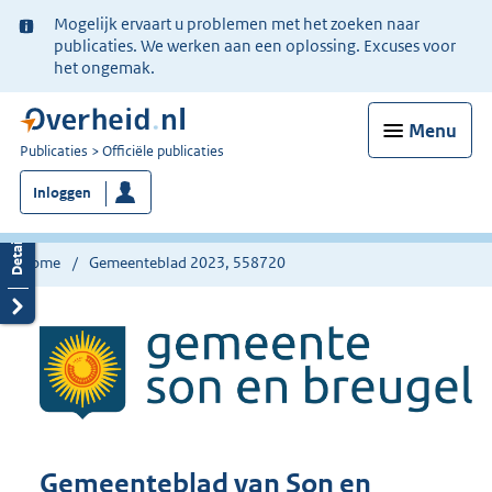
Ter
Mogelijk ervaart u problemen met het zoeken naar
informatie:
publicaties. We werken aan een oplossing. Excuses voor
het ongemak.
Menu
U
Publicaties
Officiële publicaties
bent
Inloggen
nu
hier:
Home
Gemeenteblad 2023, 558720
Gemeenteblad van Son en