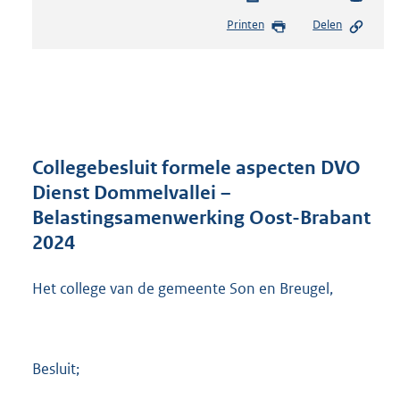
e
Printen
Delen
s
t
a
n
d
s
g
r
Collegebesluit formele aspecten DVO
o
Dienst Dommelvallei –
o
Belastingsamenwerking Oost-Brabant
t
t
2024
e
:
Het college van de gemeente Son en Breugel,
3
2
3
K
Besluit;
b