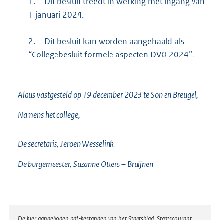
1.
Dit besluit treedt in werking met ingang van
1 januari 2024.
2.
Dit besluit kan worden aangehaald als
“Collegebesluit formele aspecten DVO 2024”.
Aldus vastgesteld op 19 december 2023 te Son en Breugel,
Namens het college,
De secretaris, Jeroen Wesselink
De burgemeester, Suzanne Otters – Bruijnen
Disclaimer
De hier aangeboden pdf-bestanden van het Staatsblad, Staatscourant,