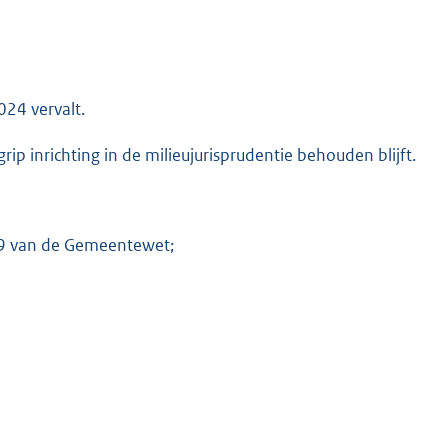
024 vervalt.
K
grip inrichting in de milieujurisprudentie behouden blijft.
149 van de Gemeentewet;