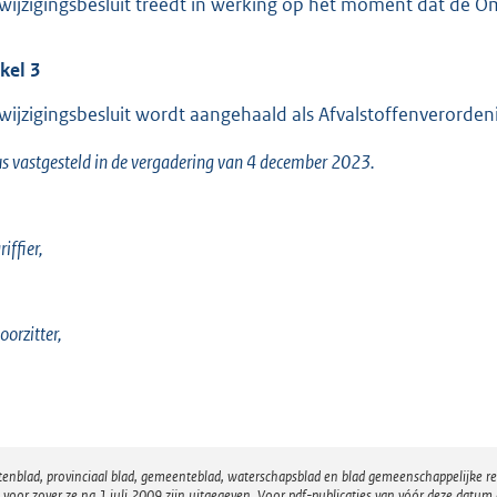
 wijzigingsbesluit treedt in werking op het moment dat de O
ikel
3
 wijzigingsbesluit wordt aangehaald als Afvalstoffenverorde
s vastgesteld in de vergadering van 4 december 2023.
iffier,
oorzitter,
atenblad, provinciaal blad, gemeenteblad, waterschapsblad en blad gemeenschappelijke 
 zover ze na 1 juli 2009 zijn uitgegeven. Voor pdf-publicaties van vóór deze datum g