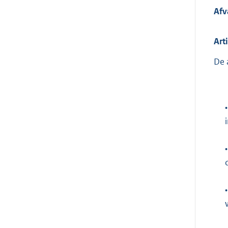
Afv
Art
De 
•
•
•