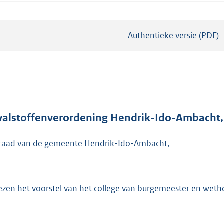
Authentieke versie (PDF)
b
e
s
t
a
n
d
valstoffenverordening Hendrik-Ido-Ambacht, 
s
raad van de gemeente Hendrik-Ido-Ambacht,
g
r
o
o
ezen het voorstel van het college van burgemeester en wet
t
t