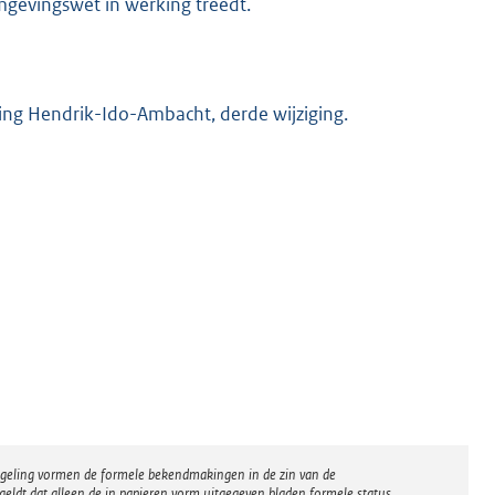
mgevingswet in werking treedt.
ning Hendrik-Ido-Ambacht, derde wijziging.
regeling vormen de formele bekendmakingen in de zin van de
eldt dat alleen de in papieren vorm uitgegeven bladen formele status