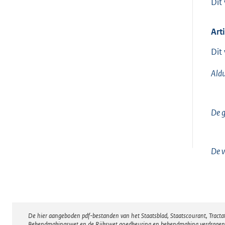
Dit
Art
Dit
Aldu
De gr
De v
De hier aangeboden pdf-bestanden van het Staatsblad, Staatscourant, Tract
Disclaimer
Bekendmakingswet en de Rijkswet goedkeuring en bekendmaking verdragen voor