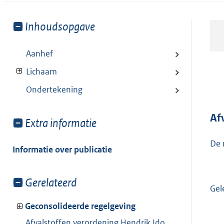
Toon
Inhoudsopgave
meer
van:
Aanhef
Lichaam
Ondertekening
Af
Toon
Extra informatie
meer
De 
van:
Informatie over publicatie
Toon
Gerelateerd
Gel
meer
van:
Geconsolideerde regelgeving
Afvalstoffen verordening Hendrik Ido