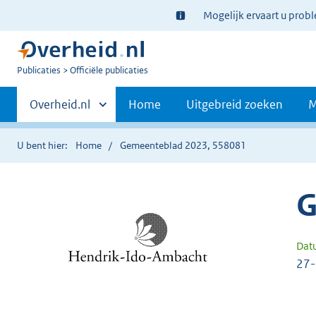
Ter
Mogelijk ervaart u prob
informatie:
U
Publicaties
Officiële publicaties
bent
Primaire
nu
Andere
Overheid.nl
Home
Uitgebreid zoeken
M
hier:
sites
navigatie
binnen
U bent hier:
Home
Gemeenteblad 2023, 558081
G
Dat
27-