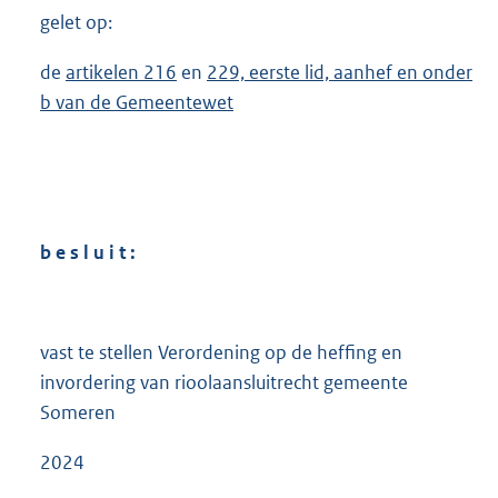
gelet op:
de
artikelen 216
en
229, eerste lid, aanhef en onder
b van de Gemeentewet
b e s l u i t :
vast te stellen Verordening op de heffing en
invordering van rioolaansluitrecht gemeente
Someren
2024