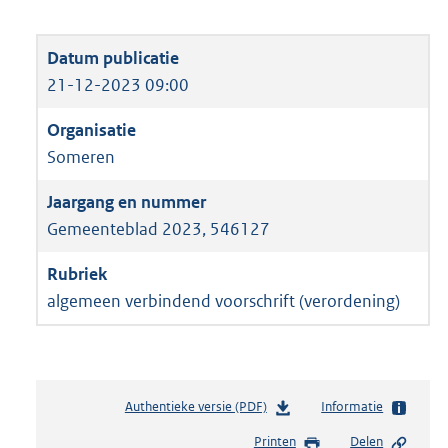
21-12-2023 09:00
Someren
Gemeenteblad 2023, 546127
algemeen verbindend voorschrift (verordening)
Authentieke versie (PDF)
b
Informatie
e
Printen
Delen