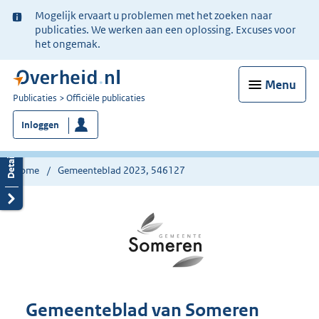
Ter
Mogelijk ervaart u problemen met het zoeken naar
informatie:
publicaties. We werken aan een oplossing. Excuses voor
het ongemak.
Menu
U
Publicaties
Officiële publicaties
bent
Inloggen
nu
hier:
Home
Gemeenteblad 2023, 546127
Gemeenteblad van Someren