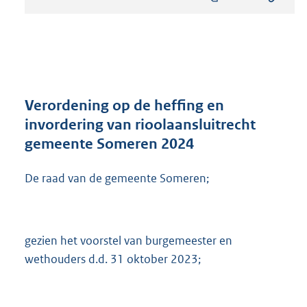
s
t
a
n
d
s
g
r
Verordening op de heffing en
o
invordering van rioolaansluitrecht
o
gemeente Someren 2024
t
t
e
De raad van de gemeente Someren;
:
3
1
0
gezien het voorstel van burgemeester en
K
wethouders d.d. 31 oktober 2023;
b