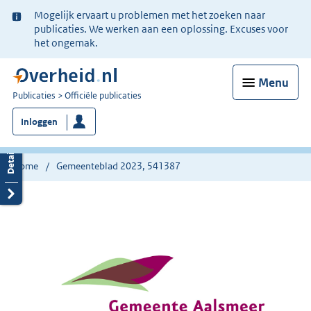
Ter
Mogelijk ervaart u problemen met het zoeken naar
informatie:
publicaties. We werken aan een oplossing. Excuses voor
het ongemak.
Menu
U
Publicaties
Officiële publicaties
bent
Inloggen
nu
hier:
Home
Gemeenteblad 2023, 541387