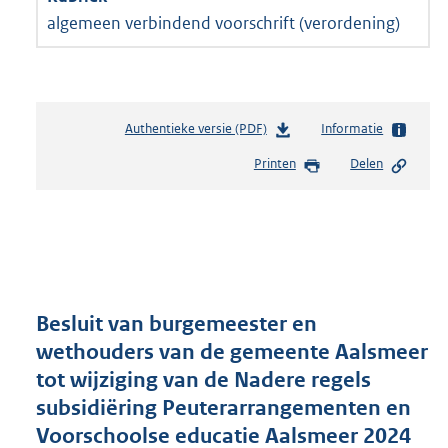
algemeen verbindend voorschrift (verordening)
Authentieke versie (PDF)
b
Informatie
e
Printen
Delen
s
t
a
n
d
s
g
r
Besluit van burgemeester en
o
wethouders van de gemeente Aalsmeer
o
tot wijziging van de Nadere regels
t
t
subsidiëring Peuterarrangementen en
e
Voorschoolse educatie Aalsmeer 2024
: