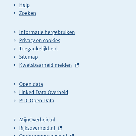
Help
Zoeken
Informatie hergebruiken
Privacy en cookies
Toegankelijkheid
Sitemap
E
Kwetsbaarheid melden
x
t
Open data
e
Linked Data Overheid
r
PUC Open Data
n
e
MijnOverheid.nl
l
E
Rijksoverheid.nl
i
x
E
Ondernemersplein.nl