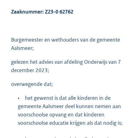
2
Zaaknummer: Z23-0
62762
8
7
K
b
Burgemeester en wethouders van de gemeente
Aalsmeer;
gelezen het advies van afdeling Onderwijs van 7
december 2023;
overwegende dat;
•
het gewenst is dat alle kinderen in de
gemeente Aalsmeer deel kunnen nemen aan
voorschoolse opvang en dat kinderen
voorschoolse educatie krijgen als dat nodig is;