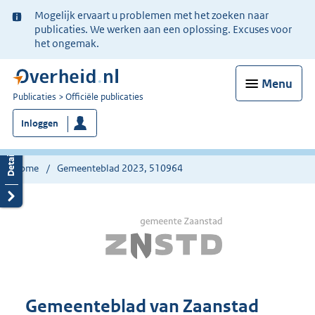
Ter
Mogelijk ervaart u problemen met het zoeken naar
informatie:
publicaties. We werken aan een oplossing. Excuses voor
het ongemak.
Menu
U
Publicaties
Officiële publicaties
bent
Inloggen
nu
hier:
Home
Gemeenteblad 2023, 510964
Gemeenteblad van Zaanstad