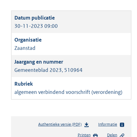
30-11-2023 09:00
Zaanstad
Gemeenteblad 2023, 510964
algemeen verbindend voorschrift (verordening)
Authentieke versie (PDF)
b
Informatie
e
Printen
Delen