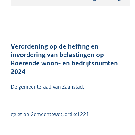
s
t
a
n
d
s
g
r
Verordening op de heffing en
o
invordering van belastingen op
o
Roerende woon- en bedrijfsruimten
t
t
2024
e
:
De gemeenteraad van Zaanstad,
2
9
2
K
gelet op Gemeentewet, artikel 221
b