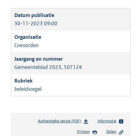
30-11-2023 09:00
Coevorden
Gemeenteblad 2023, 507124
beleidsregel
Authentieke versie (PDF)
b
Informatie
e
Printen
Delen
s