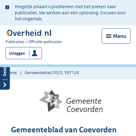
Ter
Mogelijk ervaart u problemen met het zoeken naar
informatie:
publicaties. We werken aan een oplossing. Excuses voor
het ongemak.
Menu
U
Publicaties
Officiële publicaties
bent
Inloggen
nu
hier:
Home
Gemeenteblad 2023, 507124
Gemeenteblad van Coevorden