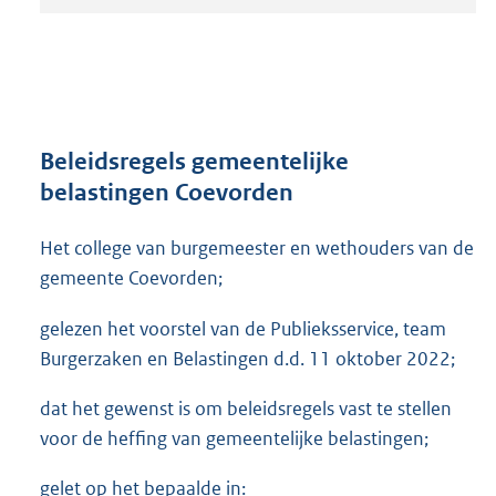
t
a
n
d
s
g
r
Beleidsregels gemeentelijke
o
belastingen Coevorden
o
t
Het college van burgemeester en wethouders van de
t
e
gemeente Coevorden;
:
3
gelezen het voorstel van de Publieksservice, team
9
Burgerzaken en Belastingen d.d. 11 oktober 2022;
3
K
dat het gewenst is om beleidsregels vast te stellen
b
voor de heffing van gemeentelijke belastingen;
gelet op het bepaalde in: