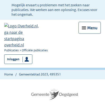
Ter
Mogelijk ervaart u problemen met het zoeken naar
informatie:
publicaties. We werken aan een oplossing. Excuses voor
het ongemak.
Menu
U
Publicaties
Officiële publicaties
bent
Inloggen
nu
hier:
Home
Gemeenteblad 2023, 495351