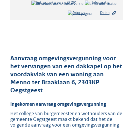
Authentieke versie (PDF)
b
Informatie
e
Printen
Delen
s
t
a
n
d
s
g
r
Aanvraag omgevingsvergunning voor
o
het vervangen van een dakkapel op het
o
voordakvlak van een woning aan
t
t
Menno ter Braaklaan 6, 2343KP
e
Oegstgeest
:
2
Ingekomen aanvraag omgevingsvergunning
9
4
Het college van burgemeester en wethouders van de
K
gemeente Oegstgeest maakt bekend dat het de
b
volgende aanvraag voor een omgevingsvergunning