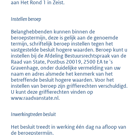
aan Het Rond 1 in Zeist.
e
r
n
Instellen beroep
e
l
Belanghebbenden kunnen binnen de
i
beroepstermijn, deze is gelijk aan de genoemde
n
termijn, schriftelijk beroep instellen tegen het
k
vastgestelde besluit hogere waarden. Beroep kunt u
:
instellen bij de Afdeling Bestuursrechtspraak van de
Raad van State, Postbus 20019, 2500 EA te 's
Gravenhage, onder duidelijke vermelding van uw
naam en adres alsmede het kenmerk van het
betreffende besluit hogere waarden. Voor het
instellen van beroep zijn griffierechten verschuldigd.
U kunt deze griffierechten vinden op
www.raadvanstate.nl.
Inwerkingtreden besluit
Het besluit treedt in werking één dag na afloop van
de beroepstermijn.