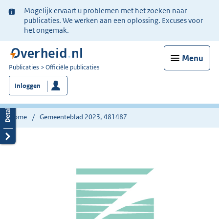
Ter
Mogelijk ervaart u problemen met het zoeken naar
informatie:
publicaties. We werken aan een oplossing. Excuses voor
het ongemak.
Menu
U
Publicaties
Officiële publicaties
bent
Inloggen
nu
hier:
Home
Gemeenteblad 2023, 481487