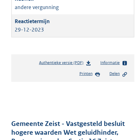
andere vergunning
29-12-2023
Authentieke versie (PDF)
b
Informatie
e
Printen
Delen
s
t
a
n
d
s
g
r
Gemeente Zeist - Vastgesteld besluit
o
hogere waarden Wet geluidhinder,
o