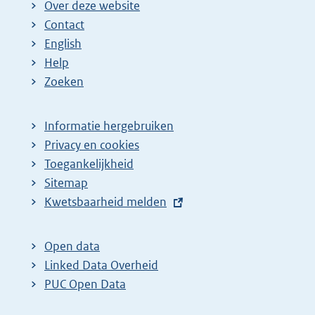
Over deze website
Contact
English
Help
Zoeken
Informatie hergebruiken
Privacy en cookies
Toegankelijkheid
Sitemap
E
Kwetsbaarheid melden
x
t
Open data
e
Linked Data Overheid
r
PUC Open Data
n