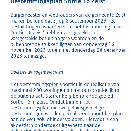
Bestemmingsplan Sortie 16 Zeist
t
t
e
Burgemeester en wethouders van de gemeente Zeist
:
maken bekend dat zij op 8 september 2023 het
2
besluit hogere waarden voor het bestemmingsplan
‘Sortie 16 Zeist’ hebben vastgesteld. Het
3
vastgestelde besluit hogere waarden en de
9
bijbehorende stukken liggen van donderdag 16
K
november 2023 tot en met donderdag 28 december
b
2023 ter inzage.
Doel besluit hogere waarden
Het bestemmingsplan voorziet in de realisatie van
maximaal 200 woningen op het oorspronkelijk tot
de buitenplaats Sterrenberg behorende gebied
Sortie 16 in Zeist. Omdat binnen het
bestemmingsplan nieuwe geluidsgevoelige
bestemmingen worden gerealiseerd, moet het plan
aan de Wet geluidhinder voldoen. Hiervoor is een
akoestisch onderzoek uitgevoerd naar de
geluidsbelasting op de gevels. Uit dit onderzoek