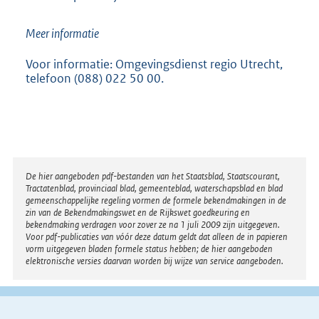
Meer informatie
Voor informatie: Omgevingsdienst regio Utrecht,
telefoon (088) 022 50 00.
Disclaimer
De hier aangeboden pdf-bestanden van het Staatsblad, Staatscourant,
Tractatenblad, provinciaal blad, gemeenteblad, waterschapsblad en blad
gemeenschappelijke regeling vormen de formele bekendmakingen in de
zin van de Bekendmakingswet en de Rijkswet goedkeuring en
bekendmaking verdragen voor zover ze na 1 juli 2009 zijn uitgegeven.
Voor pdf-publicaties van vóór deze datum geldt dat alleen de in papieren
vorm uitgegeven bladen formele status hebben; de hier aangeboden
elektronische versies daarvan worden bij wijze van service aangeboden.