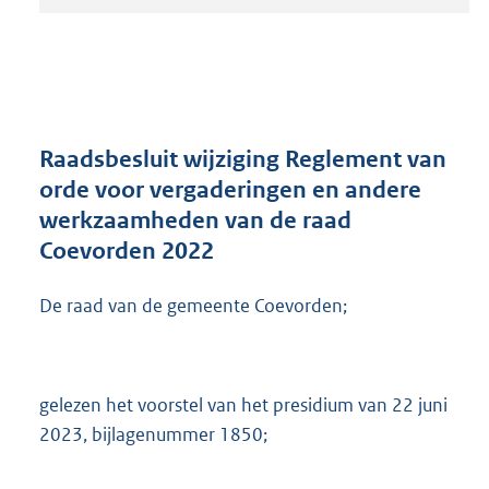
t
a
n
d
s
g
r
Raadsbesluit wijziging Reglement van
o
orde voor vergaderingen en andere
o
werkzaamheden van de raad
t
t
Coevorden 2022
e
:
De raad van de gemeente Coevorden;
3
2
5
K
gelezen het voorstel van het presidium van 22 juni
b
2023, bijlagenummer 1850;