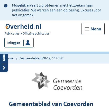
Ter
Mogelijk ervaart u problemen met het zoeken naar
informatie:
publicaties. We werken aan een oplossing. Excuses voor
het ongemak.
Menu
U
Publicaties
Officiële publicaties
bent
Inloggen
nu
hier:
Home
Gemeenteblad 2023, 447450
Gemeenteblad van Coevorden