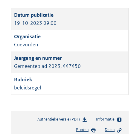
19-10-2023 09:00
Coevorden
Gemeenteblad 2023, 447450
beleidsregel
Authentieke versie (PDF)
b
Informatie
e
Printen
Delen
s