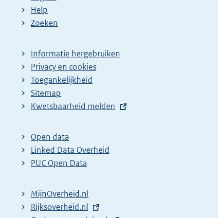
Help
Zoeken
Informatie hergebruiken
Privacy en cookies
Toegankelijkheid
Sitemap
E
Kwetsbaarheid melden
x
t
Open data
e
Linked Data Overheid
r
PUC Open Data
n
e
MijnOverheid.nl
l
E
Rijksoverheid.nl
i