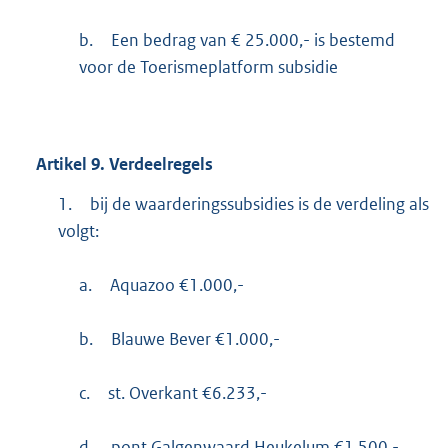
b.
Een bedrag van € 25.000,- is bestemd
voor de Toerismeplatform subsidie
Artikel
9.
Verdeelregels
1.
bij de waarderingssubsidies is de verdeling als
volgt:
a.
Aquazoo €1.000,-
b.
Blauwe Bever €1.000,-
c.
st. Overkant €6.233,-
d.
pont Galgenwaard Heukelum €1.500,-