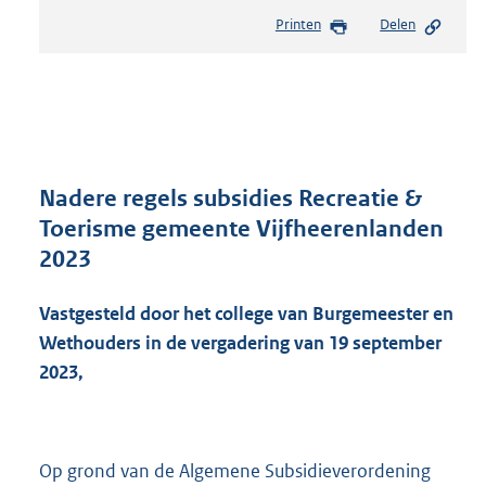
e
Printen
Delen
s
t
a
n
d
s
g
r
Nadere regels subsidies Recreatie &
o
Toerisme gemeente Vijfheerenlanden
o
2023
t
t
e
Vastgesteld door het college van Burgemeester en
:
Wethouders in de vergadering van 19 september
2
2023,
5
6
K
b
Op grond van de Algemene Subsidieverordening