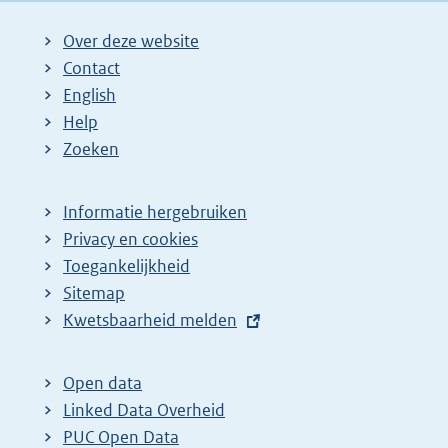
Over deze website
Contact
English
Help
Zoeken
Informatie hergebruiken
Privacy en cookies
Toegankelijkheid
Sitemap
E
Kwetsbaarheid melden
x
t
Open data
e
Linked Data Overheid
r
PUC Open Data