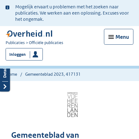
Ter
Mogelijk ervaart u problemen met het zoeken naar
informatie:
publicaties. We werken aan een oplossing. Excuses voor
het ongemak.
Menu
U
Publicaties
Officiële publicaties
bent
Inloggen
nu
hier:
Home
Gemeenteblad 2023, 417131
Gemeenteblad van