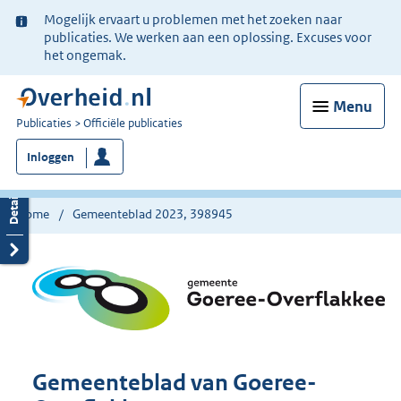
Ter
Mogelijk ervaart u problemen met het zoeken naar
informatie:
publicaties. We werken aan een oplossing. Excuses voor
het ongemak.
Menu
U
Publicaties
Officiële publicaties
bent
Inloggen
nu
hier:
Home
Gemeenteblad 2023, 398945
Gemeenteblad van Goeree-