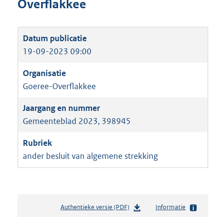
Overflakkee
19-09-2023 09:00
Goeree-Overflakkee
Gemeenteblad 2023, 398945
ander besluit van algemene strekking
Authentieke versie (PDF)
b
Informatie