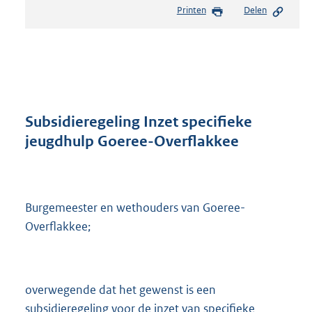
e
Printen
Delen
s
t
a
n
d
s
g
r
Subsidieregeling Inzet specifieke
o
jeugdhulp Goeree-Overflakkee
o
t
t
e
:
Burgemeester en wethouders van Goeree-
2
Overflakkee;
6
3
K
b
overwegende dat het gewenst is een
subsidieregeling voor de inzet van specifieke