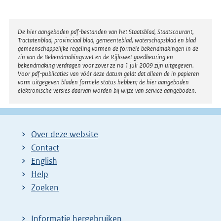
Disclaimer
De hier aangeboden pdf-bestanden van het Staatsblad, Staatscourant,
Tractatenblad, provinciaal blad, gemeenteblad, waterschapsblad en blad
gemeenschappelijke regeling vormen de formele bekendmakingen in de
zin van de Bekendmakingswet en de Rijkswet goedkeuring en
bekendmaking verdragen voor zover ze na 1 juli 2009 zijn uitgegeven.
Voor pdf-publicaties van vóór deze datum geldt dat alleen de in papieren
vorm uitgegeven bladen formele status hebben; de hier aangeboden
elektronische versies daarvan worden bij wijze van service aangeboden.
Over deze website
Contact
English
Help
Zoeken
Informatie hergebruiken