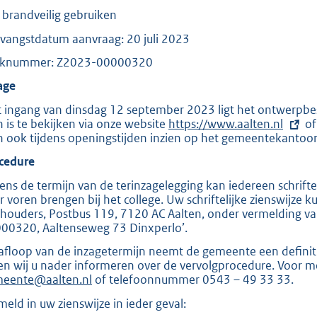
t
 brandveilig gebruiken
t
vangstdatum aanvraag: 20 juli 2023
e
aknummer: Z2023-00000320
:
2
age
9
 ingang van dinsdag 12 september 2023 ligt het ontwerpbesl
7
n is te bekijken via onze website
E
https://www.aalten.nl
of
n ook tijdens openingstijden inzien op het gemeentekantoor 
x
t
b
cedure
e
r
dens de termijn van de terinzagelegging kan iedereen schrifte
n
r voren brengen bij het college. Uw schriftelijke zienswijze 
e
houders, Postbus 119, 7120 AC Aalten, onder vermelding 
l
00320, Aaltenseweg 73 Dinxperlo’.
i
n
afloop van de inzagetermijn neemt de gemeente een definitief 
k
len wij u nader informeren over de vervolgprocedure. Voor 
:
eente@aalten.nl
of telefoonnummer 0543 – 49 33 33.
meld in uw zienswijze in ieder geval: