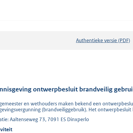
Authentieke versie (PDF)
b
e
s
t
a
n
d
nnisgeving ontwerpbesluit brandveilig gebrui
s
gemeester en wethouders maken bekend een ontwerpbeslui
g
evingsvergunning (brandveiliggebruik). Het ontwerpbesluit 
r
atie: Aaltenseweg 73, 7091 ES Dinxperlo
o
o
viteit