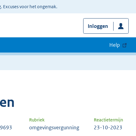
g. Excuses voor het ongemak.
Inloggen
Help
ten
Rubriek
Reactietermijn
89693
omgevingsvergunning
23-10-2023