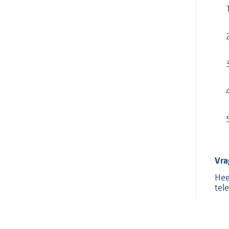
Vra
Hee
tel