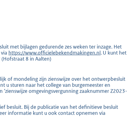
uit met bijlagen gedurende zes weken ter inzage. Het
 via
https://www.officielebekendmakingen.nl
. U kunt het
(Hofstraat 8 in Aalten)
K
lijk of mondeling zijn zienswijze over het ontwerpbesluit
kunt u sturen naar het college van burgemeester en
van ‘zienswijze omgevingsvergunning zaaknummer Z2023-
besluit. Bij de publicatie van het definitieve besluit
meer informatie kunt u ook contact opnemen via