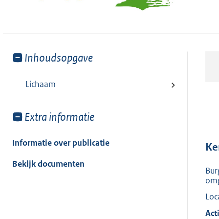
Toon
Inhoudsopgave
meer
van:
Lichaam
Toon
Extra informatie
meer
van:
Informatie over publicatie
Ke
Bekijk documenten
Bur
omg
Loc
Acti