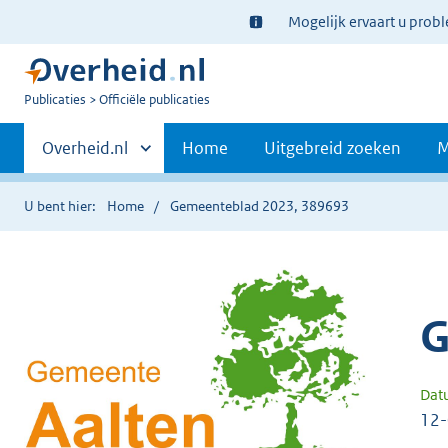
Ter
Mogelijk ervaart u prob
informatie:
U
Publicaties
Officiële publicaties
bent
Primaire
nu
Andere
Overheid.nl
Home
Uitgebreid zoeken
M
hier:
sites
navigatie
binnen
U bent hier:
Home
Gemeenteblad 2023, 389693
G
Dat
12-