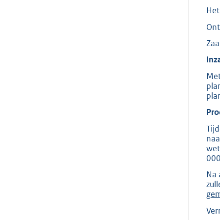
Het
Ont
Za
Inz
Met
pla
pla
Pro
Tij
naa
wet
000
Na 
zul
gem
Ver