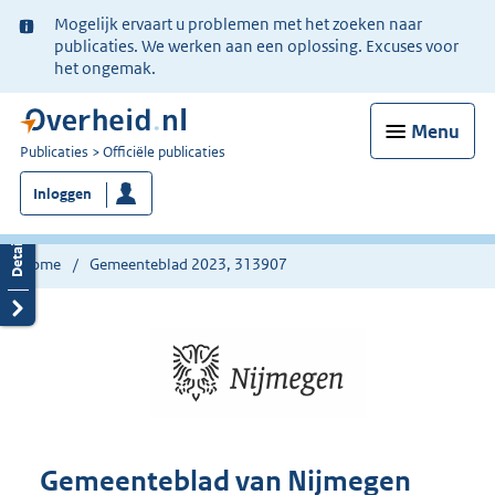
Ter
Mogelijk ervaart u problemen met het zoeken naar
informatie:
publicaties. We werken aan een oplossing. Excuses voor
het ongemak.
Menu
U
Publicaties
Officiële publicaties
bent
Inloggen
nu
hier:
Home
Gemeenteblad 2023, 313907
Gemeenteblad van Nijmegen