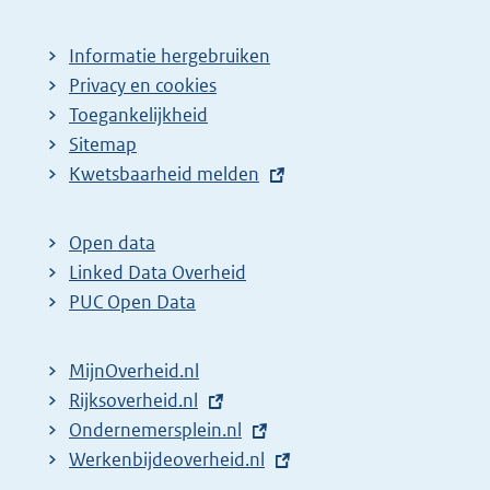
Informatie hergebruiken
Privacy en cookies
Toegankelijkheid
Sitemap
E
Kwetsbaarheid melden
x
t
Open data
e
Linked Data Overheid
r
PUC Open Data
n
e
MijnOverheid.nl
l
E
Rijksoverheid.nl
i
x
E
Ondernemersplein.nl
n
t
x
E
Werkenbijdeoverheid.nl
k
e
t
x