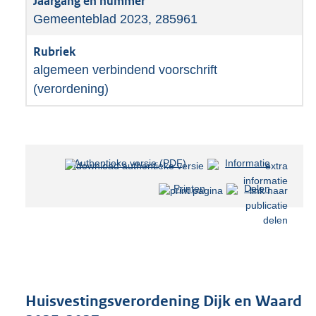
Gemeenteblad 2023, 285961
algemeen verbindend voorschrift
(verordening)
Authentieke versie (PDF)
b
Informatie
e
Printen
Delen
s
t
a
n
d
s
g
r
Huisvestingsverordening Dijk en Waard
o