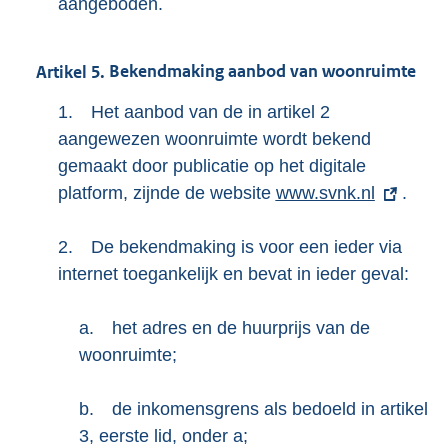
aangeboden.
Artikel
5.
Bekendmaking aanbod van woonruimte
1.
Het aanbod van de in artikel 2
aangewezen woonruimte wordt bekend
gemaakt door publicatie op het digitale
platform, zijnde de website
E
www.svnk.nl
.
x
2.
De bekendmaking is voor een ieder via
t
internet toegankelijk en bevat in ieder geval:
e
r
a.
het adres en de huurprijs van de
n
woonruimte;
e
l
b.
de inkomensgrens als bedoeld in artikel
i
3, eerste lid, onder a;
n