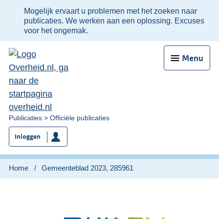
Ter
Mogelijk ervaart u problemen met het zoeken naar
informatie:
publicaties. We werken aan een oplossing. Excuses
voor het ongemak.
Menu
U
Publicaties
Officiële publicaties
bent
Inloggen
nu
hier:
Home
Gemeenteblad 2023, 285961