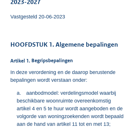
2023-2027
o
t
Vastgesteld 20-06-2023
t
e
:
5
4
HOOFDSTUK
1.
Algemene bepalingen
9
K
b
Artikel
1.
Begripsbepalingen
In deze verordening en de daarop berustende
bepalingen wordt verstaan onder:
a.
aanbodmodel: verdelingsmodel waarbij
beschikbare woonruimte overeenkomstig
artikel 4 en 5 te huur wordt aangeboden en de
volgorde van woningzoekenden wordt bepaald
aan de hand van artikel 11 tot en met 13;