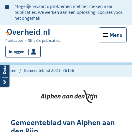
Ter
Mogelijk ervaart u problemen met het zoeken naar
informatie:
publicaties. We werken aan een oplossing. Excuses voor
het ongemak.
Menu
U
Publicaties
Officiële publicaties
bent
Inloggen
nu
hier:
Home
Gemeenteblad 2023, 26156
Gemeenteblad van Alphen aan
den Rijn