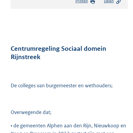
Printen
Delen
s
t
a
n
d
s
g
r
Centrumregeling Sociaal domein
o
Rijnstreek
o
t
t
e
:
De colleges van burgemeester en wethouders;
3
5
2
K
Overwegende dat;
b
• de gemeenten Alphen aan den Rijn, Nieuwkoop en