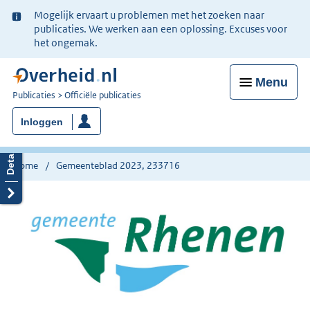
Ter
Mogelijk ervaart u problemen met het zoeken naar
informatie:
publicaties. We werken aan een oplossing. Excuses voor
het ongemak.
Menu
U
Publicaties
Officiële publicaties
bent
Inloggen
nu
hier:
Home
Gemeenteblad 2023, 233716