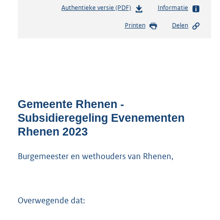
Authentieke versie (PDF)
b
Informatie
e
Printen
Delen
s
t
a
n
d
s
g
r
Gemeente Rhenen -
o
Subsidieregeling Evenementen
o
Rhenen 2023
t
t
e
Burgemeester en wethouders van Rhenen,
:
3
7
9
Overwegende dat:
K
b