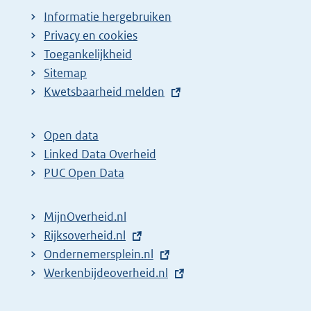
Informatie hergebruiken
Privacy en cookies
Toegankelijkheid
Sitemap
E
Kwetsbaarheid melden
x
t
Open data
e
Linked Data Overheid
r
PUC Open Data
n
e
MijnOverheid.nl
l
E
Rijksoverheid.nl
i
x
E
Ondernemersplein.nl
n
t
x
E
Werkenbijdeoverheid.nl
k
e
t
x
:
r
e
t