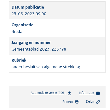
25-05-2023 09:00
Breda
Gemeenteblad 2023, 226798
ander besluit van algemene strekking
Authentieke versie (PDF)
b
Informatie
e
Printen
Delen
s
t