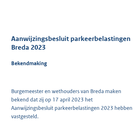
a
n
d
s
g
r
Aanwijzingsbesluit parkeerbelastingen
o
Breda 2023
o
t
Bekendmaking
t
e
:
3
7
Burgemeester en wethouders van Breda maken
5
bekend dat zij op 17 april 2023 het
K
Aanwijzingsbesluit parkeerbelastingen 2023 hebben
b
vastgesteld.