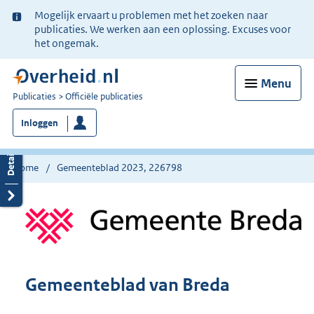
Ter
Mogelijk ervaart u problemen met het zoeken naar
informatie:
publicaties. We werken aan een oplossing. Excuses voor
het ongemak.
Menu
U
Publicaties
Officiële publicaties
bent
Inloggen
nu
hier:
Home
Gemeenteblad 2023, 226798
Gemeenteblad van Breda