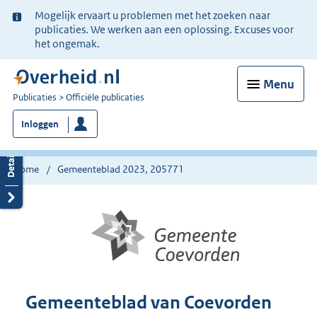
Ter
Mogelijk ervaart u problemen met het zoeken naar
informatie:
publicaties. We werken aan een oplossing. Excuses voor
het ongemak.
Menu
U
Publicaties
Officiële publicaties
bent
Inloggen
nu
hier:
Home
Gemeenteblad 2023, 205771
Gemeenteblad van Coevorden