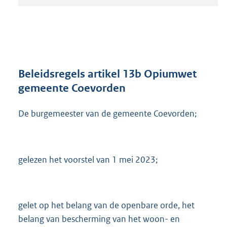
t
a
n
d
s
g
r
Beleidsregels artikel 13b Opiumwet
o
gemeente Coevorden
o
t
De burgemeester van de gemeente Coevorden;
t
e
:
7
2
gelezen het voorstel van 1 mei 2023;
0
K
b
gelet op het belang van de openbare orde, het
belang van bescherming van het woon- en