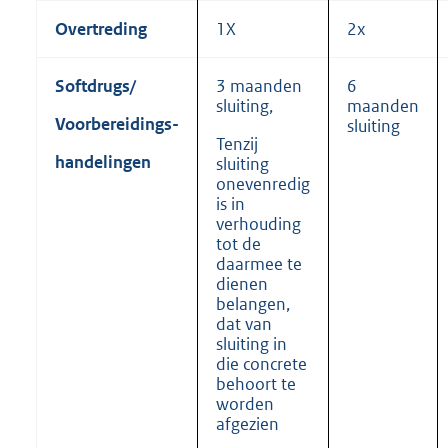
Overtreding
1X
2x
Softdrugs/
3 maanden
6
sluiting,
maanden
Voorbereidings-
sluiting
Tenzij
handelingen
sluiting
onevenredig
is in
verhouding
tot de
daarmee te
dienen
belangen,
dat van
sluiting in
die concrete
behoort te
worden
afgezien