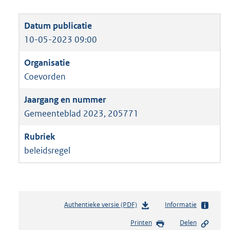
10-05-2023 09:00
Coevorden
Gemeenteblad 2023, 205771
beleidsregel
Authentieke versie (PDF)
b
Informatie
e
Printen
Delen
s