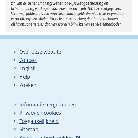
zin van de Bekendmakingswet en de Rijkswet goedkeuring en
bekendmaking verdragen voor zover ze na 1 juli 2009 zijn uitgegeven.
Voor pdf-publicaties van vóór deze datum geldt dat alleen de in papieren
vorm uitgegeven bladen formele status hebben; de hier aangeboden
elektronische versies daarvan worden bij wijze van service aangeboden.
Over deze website
Contact
English
Help
Zoeken
Informatie hergebruiken
Privacy en cookies
Toegankelijkheid
Sitemap
E
Kwetsbaarheid melden