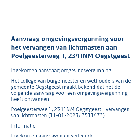
a
n
d
s
g
r
Aanvraag omgevingsvergunning voor
o
het vervangen van lichtmasten aan
o
Poelgeesterweg 1, 2341NM Oegstgeest
t
t
e
Ingekomen aanvraag omgevingsvergunning
:
Het college van burgemeester en wethouders van de
2
gemeente Oegstgeest maakt bekend dat het de
9
volgende aanvraag voor een omgevingsvergunning
4
heeft ontvangen.
K
b
Poelgeesterweg 1, 2341NM Oegstgeest - vervangen
van lichtmasten (11-01-2023/ 7511473)
Informatie
Ingekomen aanvragen en verleende