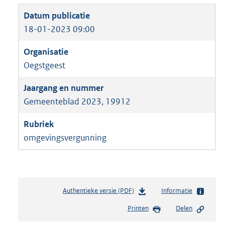
18-01-2023 09:00
Oegstgeest
Gemeenteblad 2023, 19912
omgevingsvergunning
Authentieke versie (PDF)
b
Informatie
e
Printen
Delen
s
t