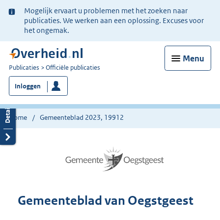
Ter
Mogelijk ervaart u problemen met het zoeken naar
informatie:
publicaties. We werken aan een oplossing. Excuses voor
het ongemak.
Menu
U
Publicaties
Officiële publicaties
bent
Inloggen
nu
hier:
Home
Gemeenteblad 2023, 19912
Gemeenteblad van Oegstgeest