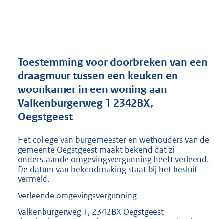
a
n
d
s
g
r
Toestemming voor doorbreken van een
o
draagmuur tussen een keuken en
o
woonkamer in een woning aan
t
t
Valkenburgerweg 1 2342BX,
e
Oegstgeest
:
2
Het college van burgemeester en wethouders van de
9
gemeente Oegstgeest maakt bekend dat zij
5
onderstaande omgevingsvergunning heeft verleend.
K
De datum van bekendmaking staat bij het besluit
b
vermeld.
Verleende omgevingsvergunning
Valkenburgerweg 1, 2342BX Oegstgeest -