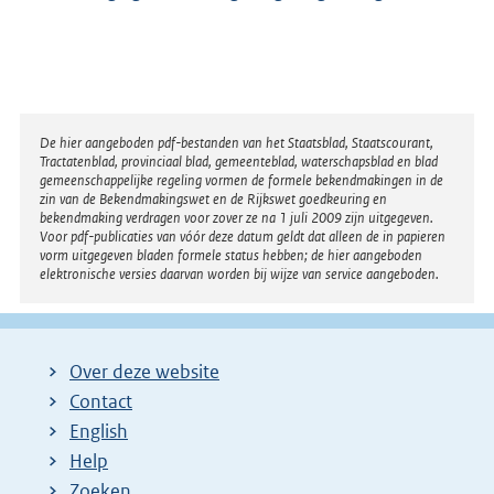
Disclaimer
De hier aangeboden pdf-bestanden van het Staatsblad, Staatscourant,
Tractatenblad, provinciaal blad, gemeenteblad, waterschapsblad en blad
gemeenschappelijke regeling vormen de formele bekendmakingen in de
zin van de Bekendmakingswet en de Rijkswet goedkeuring en
bekendmaking verdragen voor zover ze na 1 juli 2009 zijn uitgegeven.
Voor pdf-publicaties van vóór deze datum geldt dat alleen de in papieren
vorm uitgegeven bladen formele status hebben; de hier aangeboden
elektronische versies daarvan worden bij wijze van service aangeboden.
Over deze website
Contact
English
Help
Zoeken