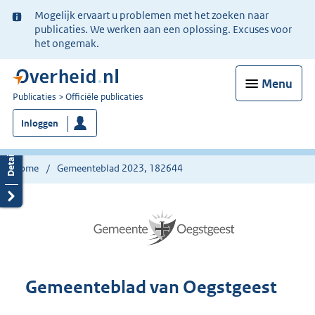
Ter
Mogelijk ervaart u problemen met het zoeken naar
informatie:
publicaties. We werken aan een oplossing. Excuses voor
het ongemak.
Menu
U
Publicaties
Officiële publicaties
bent
Inloggen
nu
hier:
Home
Gemeenteblad 2023, 182644
Gemeenteblad van Oegstgeest