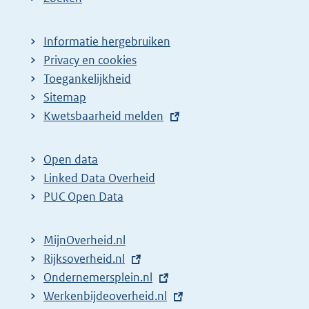
Informatie hergebruiken
Privacy en cookies
Toegankelijkheid
Sitemap
E
Kwetsbaarheid melden
x
t
Open data
e
Linked Data Overheid
r
PUC Open Data
n
e
MijnOverheid.nl
l
E
Rijksoverheid.nl
i
x
E
Ondernemersplein.nl
n
t
x
E
Werkenbijdeoverheid.nl
k