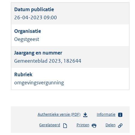
26-04-2023 09:00
Oegstgeest
Gemeenteblad 2023, 182644
omgevingsvergunning
Authentieke versie (PDF)
b
Informatie
e
Gerelateerd
Printen
Delen
s
t