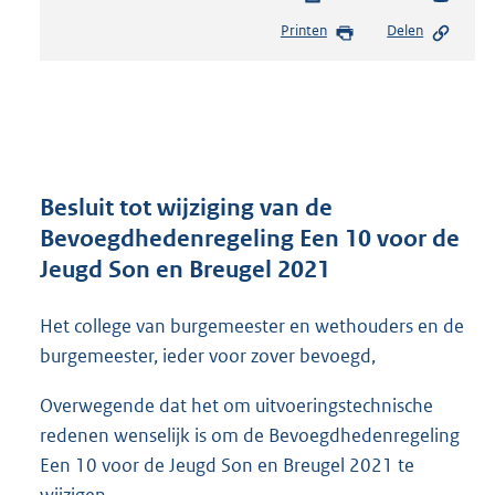
e
Printen
Delen
s
t
a
n
d
s
g
r
Besluit tot wijziging van de
o
Bevoegdhedenregeling Een 10 voor de
o
Jeugd Son en Breugel 2021
t
t
e
Het college van burgemeester en wethouders en de
:
burgemeester, ieder voor zover bevoegd,
3
0
Overwegende dat het om uitvoeringstechnische
9
redenen wenselijk is om de Bevoegdhedenregeling
K
b
Een 10 voor de Jeugd Son en Breugel 2021 te
wijzigen.