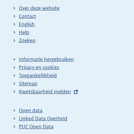
Over deze website
Contact
English
Help
Zoeken
Informatie hergebruiken
Privacy en cookies
Toegankelijkheid
Sitemap
E
Kwetsbaarheid melden
x
t
Open data
e
Linked Data Overheid
r
PUC Open Data
n