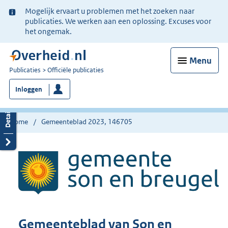
Ter
Mogelijk ervaart u problemen met het zoeken naar
informatie:
publicaties. We werken aan een oplossing. Excuses voor
het ongemak.
Menu
U
Publicaties
Officiële publicaties
bent
Inloggen
nu
hier:
Home
Gemeenteblad 2023, 146705
Gemeenteblad van Son en