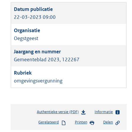
22-03-2023 09:00
Oegstgeest
Gemeenteblad 2023, 122267
omgevingsvergunning
Authentieke versie (PDF)
b
Informatie
e
Gerelateerd
Printen
Delen
s
t