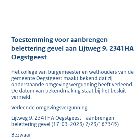
a
n
d
s
g
r
Toestemming voor aanbrengen
o
belettering gevel aan Lijtweg 9, 2341HA
o
Oegstgeest
t
t
e
Het college van burgemeester en wethouders van de
:
gemeente Oegstgeest maakt bekend dat zij
2
onderstaande omgevingsvergunning heeft verleend.
De datum van bekendmaking staat bij het besluit
9
vermeld.
4
K
Verleende omgevingsvergunning
b
Lijtweg 9, 2341HA Oegstgeest - aanbrengen
belettering gevel (17-03-2023/ Z/23/167345)
Bezwaar