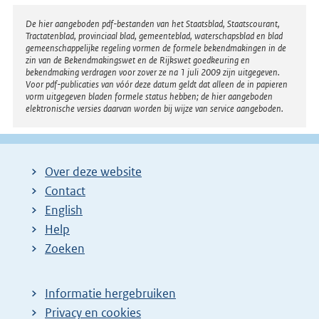
Disclaimer
De hier aangeboden pdf-bestanden van het Staatsblad, Staatscourant,
Tractatenblad, provinciaal blad, gemeenteblad, waterschapsblad en blad
gemeenschappelijke regeling vormen de formele bekendmakingen in de
zin van de Bekendmakingswet en de Rijkswet goedkeuring en
bekendmaking verdragen voor zover ze na 1 juli 2009 zijn uitgegeven.
Voor pdf-publicaties van vóór deze datum geldt dat alleen de in papieren
vorm uitgegeven bladen formele status hebben; de hier aangeboden
elektronische versies daarvan worden bij wijze van service aangeboden.
Over deze website
Contact
English
Help
Zoeken
Informatie hergebruiken
Privacy en cookies