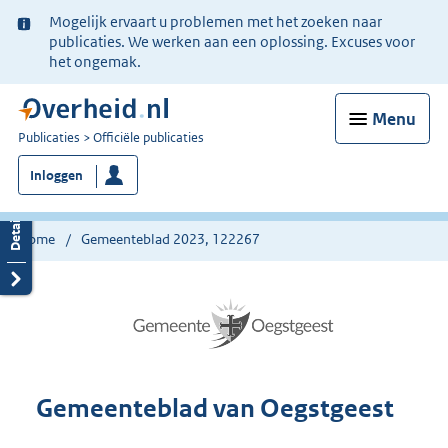
Ter
Mogelijk ervaart u problemen met het zoeken naar
informatie:
publicaties. We werken aan een oplossing. Excuses voor
het ongemak.
Menu
U
Publicaties
Officiële publicaties
bent
Inloggen
nu
hier:
Home
Gemeenteblad 2023, 122267
Gemeenteblad van Oegstgeest