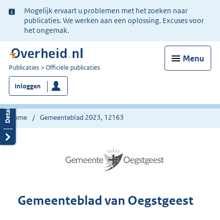
Ter
Mogelijk ervaart u problemen met het zoeken naar
informatie:
publicaties. We werken aan een oplossing. Excuses voor
het ongemak.
Menu
U
Publicaties
Officiële publicaties
bent
Inloggen
nu
hier:
Home
Gemeenteblad 2023, 12163
Gemeenteblad van Oegstgeest