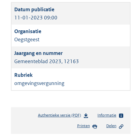
11-01-2023 09:00
Oegstgeest
Gemeenteblad 2023, 12163
omgevingsvergunning
Authentieke versie (PDF)
b
Informatie
e
Printen
Delen
s
t