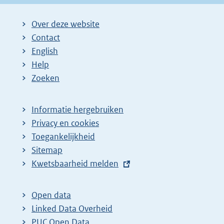
Over deze website
Contact
English
Help
Zoeken
Informatie hergebruiken
Privacy en cookies
Toegankelijkheid
Sitemap
E
Kwetsbaarheid melden
x
t
Open data
e
Linked Data Overheid
r
PUC Open Data