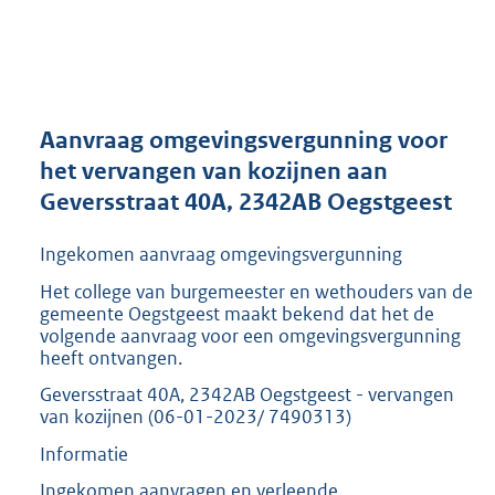
a
n
d
s
g
r
Aanvraag omgevingsvergunning voor
o
het vervangen van kozijnen aan
o
Geversstraat 40A, 2342AB Oegstgeest
t
t
e
Ingekomen aanvraag omgevingsvergunning
:
Het college van burgemeester en wethouders van de
2
gemeente Oegstgeest maakt bekend dat het de
9
volgende aanvraag voor een omgevingsvergunning
3
heeft ontvangen.
K
b
Geversstraat 40A, 2342AB Oegstgeest - vervangen
van kozijnen (06-01-2023/ 7490313)
Informatie
Ingekomen aanvragen en verleende