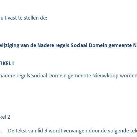
:
4
2
uit vast te stellen de:
0
b
wijziging van de Nadere regels Sociaal Domein gemeente
IKEL
I
nadere regels Sociaal Domein gemeente Nieuwkoop worden a
kel 2
1.
De tekst van lid 3 wordt vervangen door de volgende tek