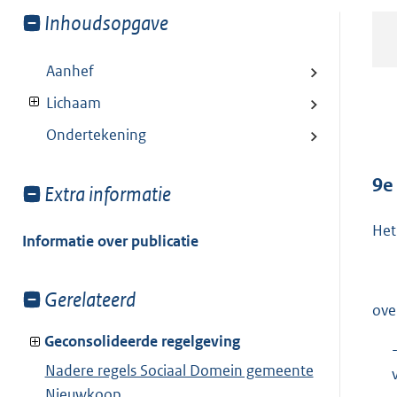
Toon
Inhoudsopgave
meer
van:
Aanhef
Lichaam
Ondertekening
9e
Toon
Extra informatie
meer
Het
van:
Informatie over publicatie
Toon
Gerelateerd
ove
meer
van:
Geconsolideerde regelgeving
Nadere regels Sociaal Domein gemeente
Nieuwkoop