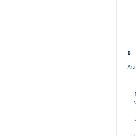
B
Arti
H