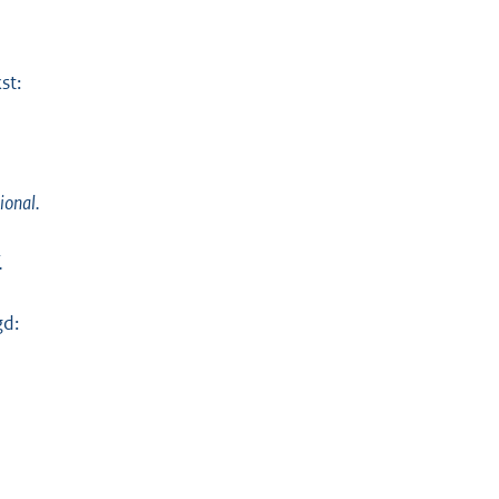
st:
ional.
.
gd: