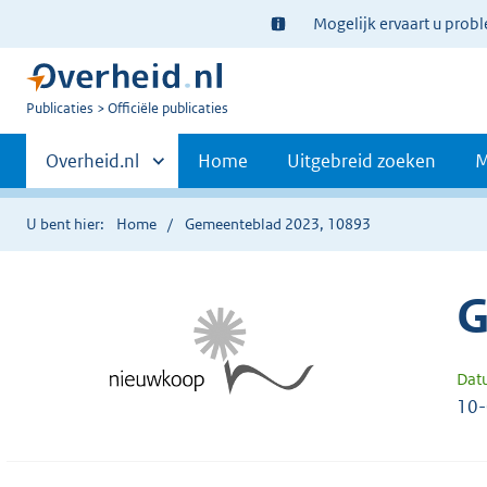
Ter
Mogelijk ervaart u prob
informatie:
U
Publicaties
Officiële publicaties
bent
Primaire
nu
Andere
Overheid.nl
Home
Uitgebreid zoeken
M
hier:
sites
navigatie
binnen
U bent hier:
Home
Gemeenteblad 2023, 10893
G
Dat
10-