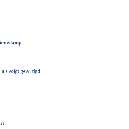
K
 Nieuwkoop
ls volgt gewijzigd:
st: