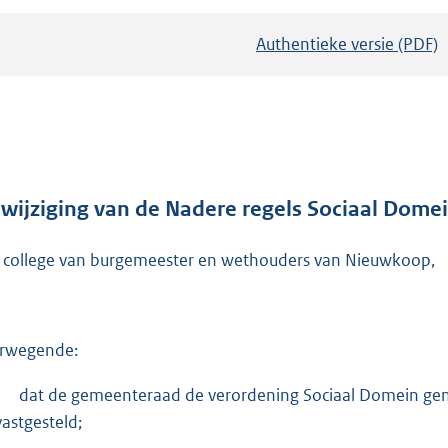
Authentieke versie (PDF)
b
e
s
t
a
n
d
 wijziging van de Nadere regels Sociaal Do
s
 college van burgemeester en wethouders van Nieuwkoop,
g
r
o
o
rwegende:
t
t
-
dat de gemeenteraad de verordening Sociaal Domein g
e
vastgesteld;