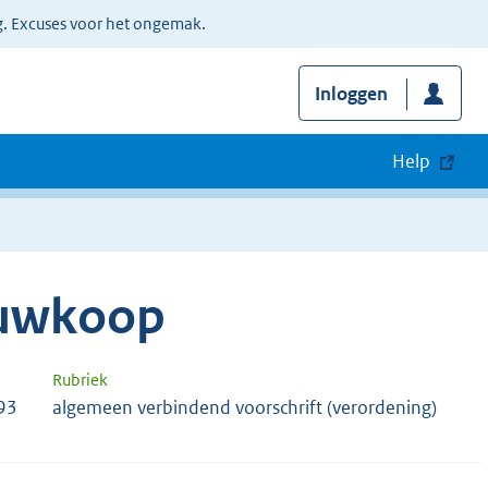
g. Excuses voor het ongemak.
Inloggen
Help
euwkoop
Rubriek
93
algemeen verbindend voorschrift (verordening)