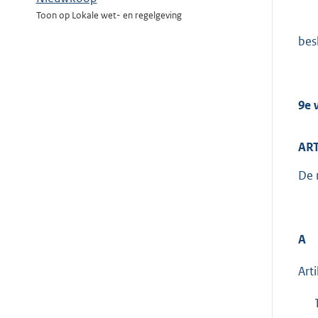
Toon op Lokale wet- en regelgeving
besl
9e 
ART
De 
A
Arti